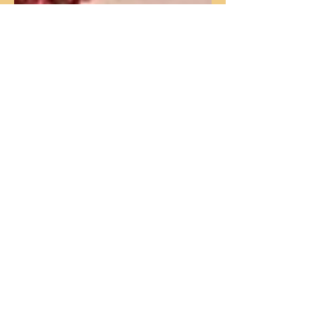
TČM řeší potíže pomocí jídla
– co jsou Jin Jang pokrmy
Pro udržení rovnováhy v těle je