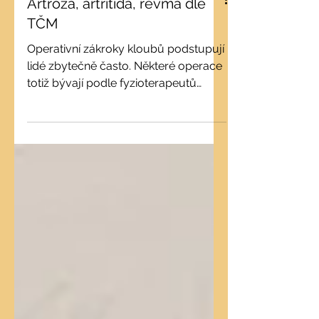
Artróza, artritida, revma dle
TČM
Operativní zákroky kloubů podstupují
lidé zbytečně často. Některé operace
totiž bývají podle fyzioterapeutů
zbytečné a předčasné. Jejich...