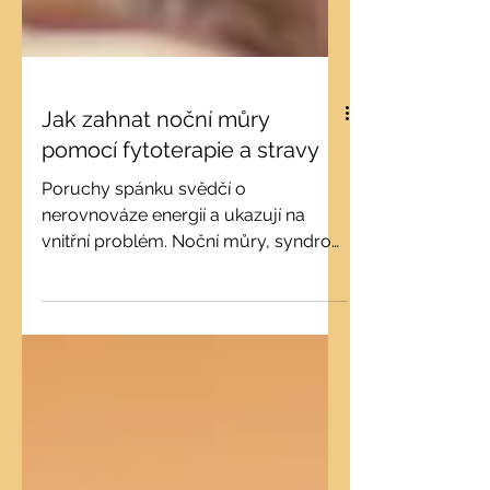
Jak zahnat noční můry
pomocí fytoterapie a stravy
Poruchy spánku svědčí o
nerovnováze energií a ukazují na
vnitřní problém. Noční můry, syndrom
neklidných nohou nebo náměsíčnost
obvykle...