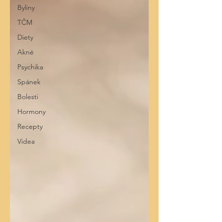
Byliny
TČM
Diety
Akné
Psychika
Spánek
Bolesti
Hormony
Recepty
Videa