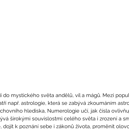
í do mystického světa andělů, víl a mágů. Mezi populá
tří např. astrologie, která se zabývá zkoumáním ast
chovního hlediska, Numerologie učí, jak čísla ovlivňuj
bývá širokými souvislostmi celého světa i zrození a sm
, dojít k poznání sebe i zákonů života, proměnit olovo