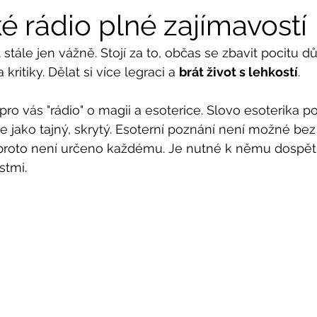
é rádio plné zajímavostí
 stále jen vážně. Stojí za to, občas se zbavit pocitu důl
kritiky. Dělat si více legraci a 
brát život s lehkostí
.
pro vás "rádio" o magii a esoterice. Slovo esoterika po
se jako tajný, skrytý. Esoterní poznání není možné be
proto není určeno každému. Je nutné k němu dospě
stmi.