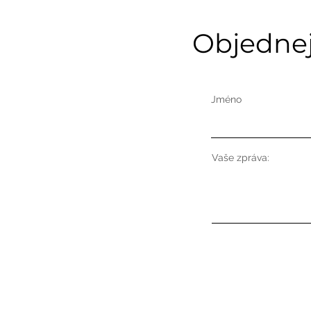
Objednejt
Účinná terapie pomocí
práce s dechem
Jméno
Vaše zpráva: