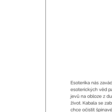
Esoterika nás zavád
esoterických věd pa
jevů na obloze z du
život. Kabala se za
chce očistit špinavé