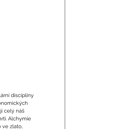
rní disciplíny 
ronomických 
í celý náš 
rti. Alchymie 
 ve zlato, 