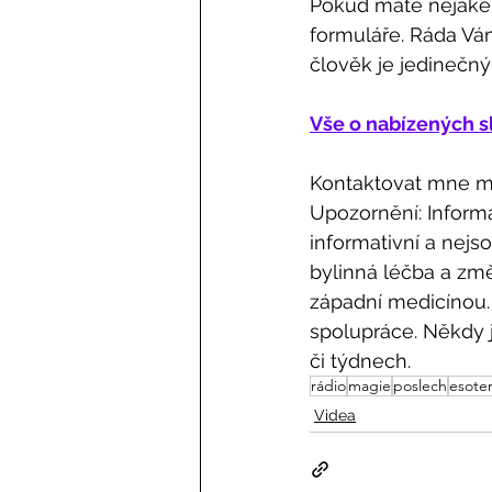
Pokud máte nějaké 
formuláře. Ráda Vám
člověk je jedinečný
Vše o nabízených s
Kontaktovat mne mů
Upozornění: Inform
informativní a nejs
bylinná léčba a změ
západní medicínou.
spolupráce. Někdy je
či týdnech.
rádio
magie
poslech
esoter
Videa