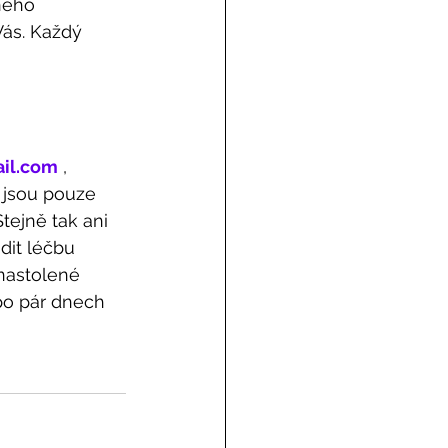
ného 
Vás. Každý 
ail.com
 , 
 jsou pouze 
tejně tak ani 
dit léčbu 
nastolené 
 po pár dnech 