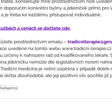
trable, kontaktujte mne prostřednictvím níže uvede
 doporučím konkrétní byliny a jídelníček přímo pro 
 a je třeba ke každému přistupovat individuálně. 
lužbách a cenách se dočtete zde
. 
žete prostřednictvím emailu – 
tradicniterapie@gm
ace uvedené na tomto webu www.tradicni-terapie.cz
ou určeny k nahrazení rad od kvalifikovaného lékaře. S
na jídelníčku nemůže dle legislativních norem nahra
 Tradiční medicína je velmi úspěšná v případě dobře 
 léčba dlouhodobá, ale její pozitivní vliv pocítíte již
ika
tajemno