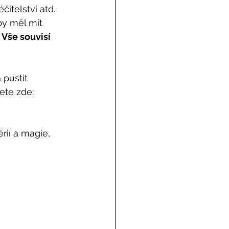
itelství atd. 
by měl mít 
 
Vše souvisí 
pustit 
ete zde: 
rií a magie, 