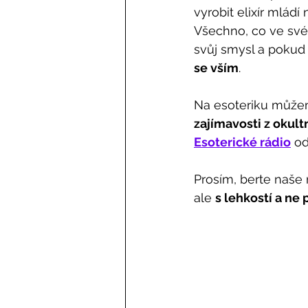
vyrobit elixír mládí
Všechno, co ve svém
svůj smysl a pokud 
se vším
.
Na esoteriku můžeme
zajímavosti z okul
Esoterické rádio
 od
Prosím, berte naše 
ale 
s lehkostí a ne 