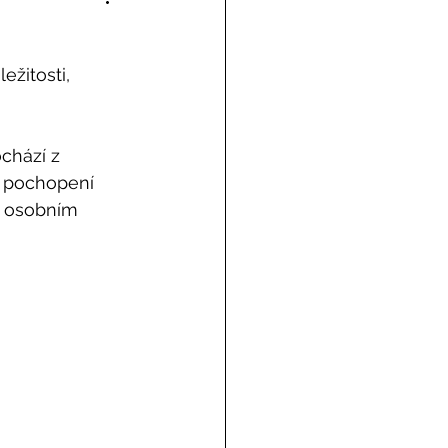
ežitosti, 
chází z 
z pochopení 
t osobním 