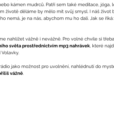
 nebo kámen mudrců. Patří sem také meditace, jóga, léč
 životě děláme by mělo mít svůj smysl. I náš život 
ho nemá, je na nás, abychom mu ho dali. Jak se říká:
 nahlížet vážně i nevážně. Pro volné chvíle si třeba 
tního světa prostřednictvím mp3 nahrávek
, které najd
 Volavky.
rádio jako možnost pro uvolnění, nahlédnutí do mysté
příliš vážně
.