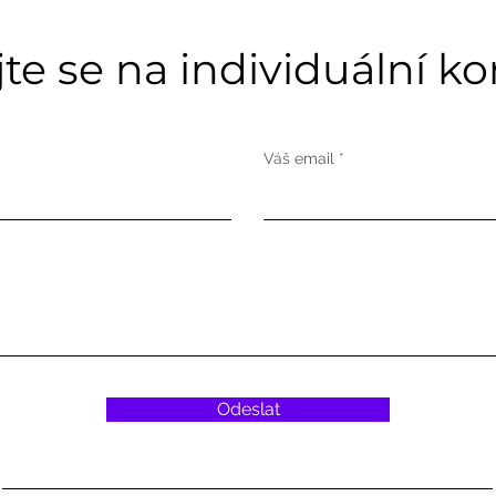
e se na individuální kon
Špatný čich, krátký dech,
Nápo
zhoršené vyprazdňování,
posíl
žal = slabé plíce
Váš email
Odeslat