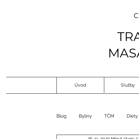
TR
MASÁ
Úvod
Služby
Blog
Byliny
TČM
Diety
26. 11. 2020
Minut čtení: 2