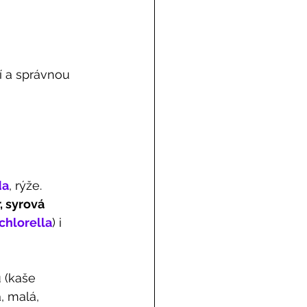
í a správnou 
da
, rýže. 
 syrová 
chlorella
) i 
 (kaše 
, malá, 