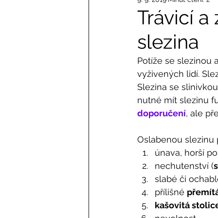
Trávicí a
slezina
Potíže se slezinou
vyživených lidí. Sle
Slezina se slinivko
nutné mít slezinu fu
doporučení
, ale p
Oslabenou slezinu 
únava, horší po 
nechutenství (
s
slabé či ochabl
přílišné 
přemít
kašovitá stolic