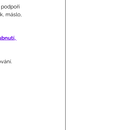
 podpoří 
ek, máslo, 
ubnutí, 
vání. 