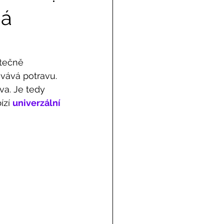
bá
tečně 
ovává potravu. 
a. Je tedy 
ízí 
univerzální 