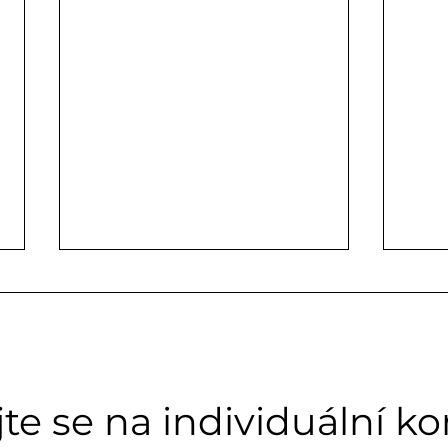
e se na individuální kon
Kdy a co jíst podle
Indiv