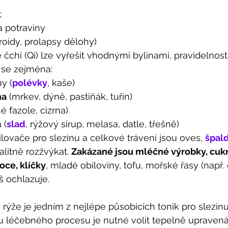
t
a potraviny
oidy, prolapsy dělohy) 
čchi (Qi) lze vyřešit vhodnými bylinami, pravidelnost
 se zejména: 
y (
polévky
, kaše)
na
 (mrkev, dýně, pastiňák, tuřín)
é fazole, cizrna)
 (
slad
, rýžový sirup, melasa, datle, třešně) 
ilovače pro slezinu a celkové trávení jsou oves, 
špal
litně rozžvýkat. 
Zakázané jsou mléčné výrobky, cukr,
oce, klíčky
, mladé obiloviny, tofu, mořské řasy (např. 
iš ochlazuje. 
ýže je jedním z nejlépe působících tonik pro slezinu
u léčebného procesu je nutné volit tepelně upravená