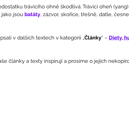
edostatku trávicího ohně škodlivá. Trávicí oheň (yang)
 jako jsou 
batáty
, zázvor, skořice, třešně, datle, česn
psali v dalších textech v kategorii „
Články
“ – 
Diety, h
še články a texty inspirují a prosíme o jejich nekopíro