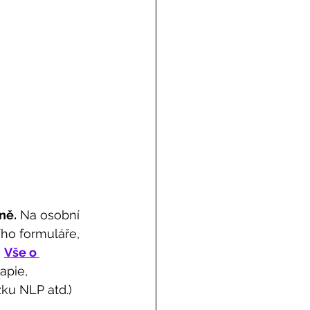
ně.
 Na osobní 
ho formuláře, 
 
Vše o 
apie, 
zku NLP atd.)