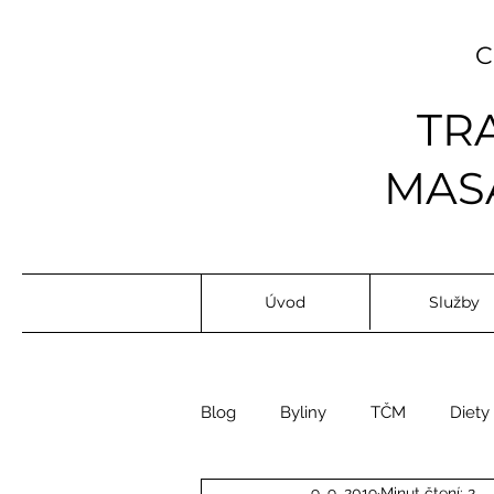
TR
MASÁ
Úvod
Služby
Blog
Byliny
TČM
Diety
9. 9. 2019
Minut čtení: 2