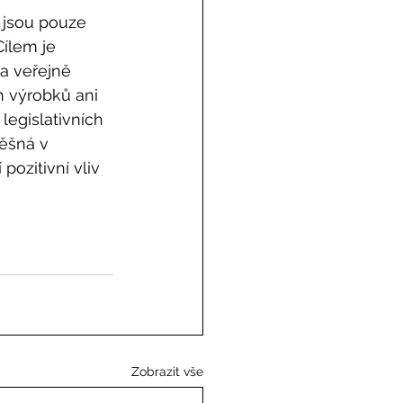
 jsou pouze 
ílem je 
a veřejně 
 výrobků ani 
legislativních 
ěšná v 
ozitivní vliv 
Zobrazit vše