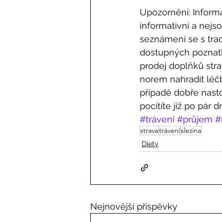
Upozornění: Inform
informativní a nejs
seznámení se s tra
dostupných poznatk
prodej doplňků stra
norem nahradit léč
případě dobře nasto
pocítíte již po pár 
#trávení
#průjem
#
strava
trávení
slezina
Diety
Nejnovější příspěvky