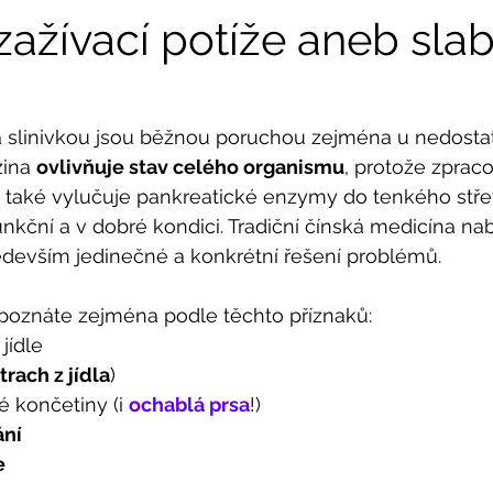
 zažívací potíže aneb sla
 a slinivkou jsou běžnou poruchou zejména u nedosta
zina 
ovlivňuje stav celého organismu
, protože zprac
u také vylučuje pankreatické enzymy do tenkého střev
nkční a v dobré kondici. Tradiční čínská medicína nab
ředevším jedinečné a konkrétní řešení problémů. 
poznáte zejména podle těchto příznaků: 
jídle 
trach z jídla
)
é končetiny (i 
ochablá prsa
!)
ání
e