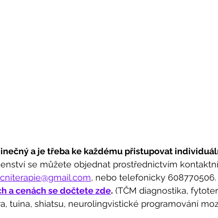
dinečný a je třeba ke každému přistupovat individuál
denství se můžete objednat prostřednictvím kontaktní
icniterapie@gmail.com
, nebo telefonicky 608770506. 
h a cenách se dočtete zde
.
 (TČM diagnostika, fytoter
ra, tuina, shiatsu, neurolingvistické programování mo