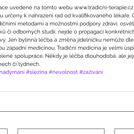
ace uvedené na tomto webu www.tradicni-terapie.cz
ou určeny k nahrazení rad od kvalifikovaného lékaře. C
dičními metodami a možnostmi podpory zdraví, osvět
ů či odborných studií, nejde o propagaci konkrétních
vy. Jen bylinná léčba a změna jídelníčku nemůže dle 
bu západní medicínou. Tradiční medicína je velmi úsp
lené spolupráce. Někdy je léčba dlouhodobá, ale její p
dnech či týdnech.
nadýmání
#slezina
#nevolnost
#zažívání