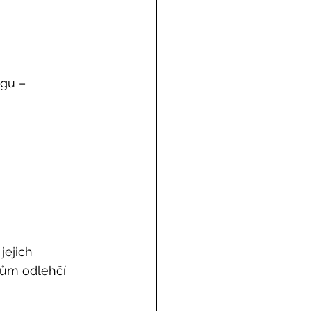
ngu –
jejich 
rům odlehčí 