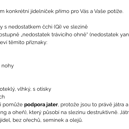
konkrétní jídelníček přímo pro Vás a Vaše potíže.
y s nedostatkem čchi (Qi) ve slezině
postupně „nedostatek trávicího ohně“ (nedostatek ya
jeví těmito příznaky: 
e
u
a nohy
oteklý, vlhký, s otisky
ch 
mi pomůže 
podpora jater
, protože jsou to právě játra a 
ang a oheň), který působí na slezinu destruktivně. Ját
ídel, bez ořechů, semínek a olejů.  