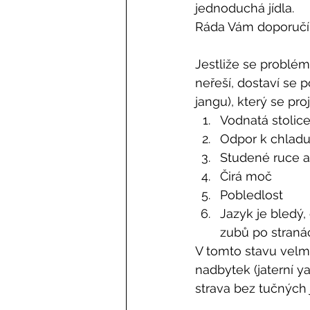
jednoduchá jídla. 
Ráda Vám doporučím 
Jestliže se problém
neřeší, dostaví se 
jangu), který se pro
Vodnatá stolic
Odpor k chlad
Studené ruce 
Čirá moč
Pobledlost
Jazyk je bledý, 
zubů po straná
V tomto stavu vel
nadbytek (jaterní y
strava bez tučných j