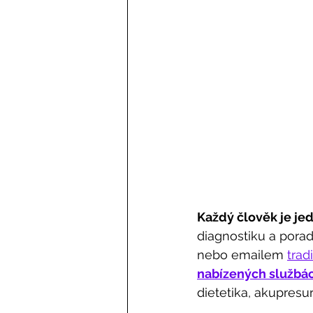
Každý člověk je je
diagnostiku a pora
nebo emailem 
trad
nabízených službác
dietetika, akupresu