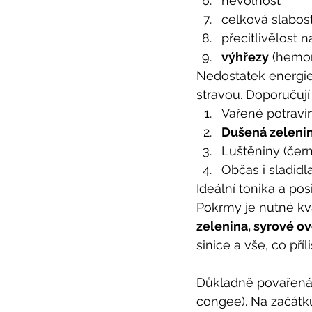
nevolnost
celková slabos
přecitlivělost n
výhřezy
 (hemor
Nedostatek energie 
stravou. Doporučují
Vařené potravin
Dušená zeleni
Luštěniny (čern
Občas i sladidla
Ideální tonika a pos
Pokrmy je nutné kva
zelenina, syrové ov
sinice a vše, co příl
Důkladně povařená r
congee). Na začátk