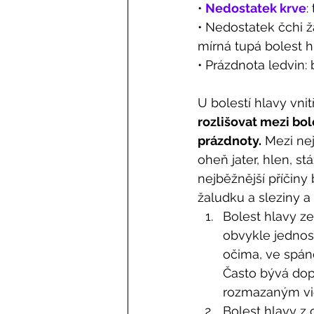
• 
Nedostatek krve
:
• Nedostatek čchi ž
mírná tupá bolest h
• Prázdnota ledvin:
U bolestí hlavy vni
rozlišovat mezi bol
prázdnoty.
 Mezi nej
oheň jater, hlen, stáz
nejběžnější příčiny
žaludku a sleziny a
Bolest hlavy ze
obvykle jednost
očima, ve spán
Často bývá dop
rozmazaným vid
Bolest hlavy z 