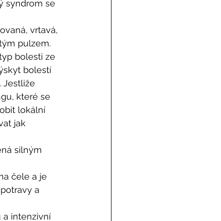
vý syndrom se 
zovaná, vrtavá, 
itým pulzem. 
yp bolesti ze 
skyt bolestí 
 Jestliže 
gu, které se 
bit lokální 
at jak 
ená silným 
na čele a je 
potravy a 
a intenzivní 