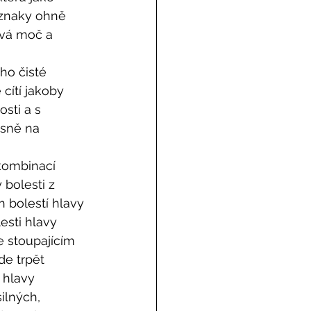
íznaky ohně 
avá moč a 
ho čisté 
cítí jakoby 
sti a s 
ísně na 
kombinací 
 bolesti z 
h bolestí hlavy 
lesti hlavy 
e stoupajícím 
e trpět 
 hlavy 
lných, 