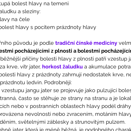
 tupá bolest hlavy na temeni 
aludku a sleziny:
lavy na čele 
 bolest hlavy s pocitem prázdnoty hlavy  
třního původu je podle 
tradiční čínské medicíny
 velm
estmi pocházejícími z plnosti a bolestmi pocházející
běžnější příčiny bolesti hlavy z plnosti patří vzestup j
a krve, vítr jater, 
horkost žaludku
 a akumulace potra
 bolesti hlavy z prázdnoty zahrnují nedostatek krve, n
 prázdnotu ledvin. Podrobněji: 
 vzestupu jangu jater se projevuje jako pulzující boles
ranná, často se stěhuje ze strany na stranu a je loka
cích nebo v postranních oblastech hlavy podél dráhy 
rovázena nevolností nebo zvracením, motáním hlavy
ěním, světelnými záblesky a strunovitým pulzem. 
ohně jater, která je méně běžná, je podobného charak