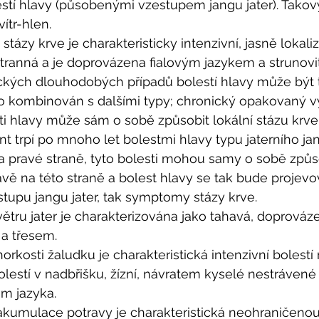
lestí hlavy (působenými vzestupem jangu jater). Tako
ítr-hlen. 
stázy krve je charakteristicky intenzivní, jasně lokali
tranná a je doprovázena fialovým jazykem a strunov
ckých dlouhodobých případů bolestí hlavy může být t
to kombinován s dalšími typy; chronický opakovaný vý
ti hlavy může sám o sobě způsobit lokální stázu krve.
nt trpí po mnoho let bolestmi hlavy typu jaterního jan
a pravé straně, tyto bolesti mohou samy o sobě způso
avě na této straně a bolest hlavy se tak bude projevov
upu jangu jater, tak symptomy stázy krve.  
větru jater je charakterizována jako tahavá, doprováz
a třesem.
orkosti žaludku je charakteristická intenzivní bolestí 
estí v nadbřišku, žízní, návratem kyselé nestrávené 
m jazyka.
akumulace potravy je charakteristická neohraničenou 