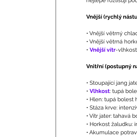
nejlépe rozlišují p
Vnější (rychlý nást
• Vnější větrný chla
• Vnější větrná hork
• 
Vnější vítr
-vlhkost
Vnitřní (postupný n
• Stoupající jang jate
• 
Vlhkost
: tupá bol
• Hlen: tupá bolest
• Stáza krve: intenz
• Vítr jater: tahavá 
• Horkost žaludku: i
• Akumulace potravy