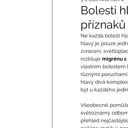
Bolesti h
příznaků 
Ne každá bolest hl
hlavy je pouze jedn
zvracení, světloplac
rozlišuje 
migrénu s
vlastním bolestem 
různými poruchami 
hlavy dívá komplexně
být u každého jedin
Všeobecně pomůž
světoznámý odborní
přehled nejčastějšíc