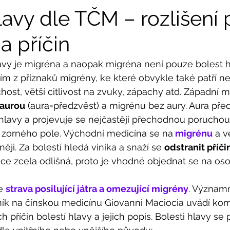
lavy dle TČM – rozlišení
a příčin
avy je migréna a naopak migréna není pouze bolest hl
ím z příznaků migrény, ke které obvykle také patří ne
host, větší citlivost na zvuky, zápachy atd. Západní m
 aurou
 (aura=předzvěst) a migrénu bez aury. Aura pře
hlavy a projevuje se nejčastěji přechodnou poruchou
zorného pole. Východní medicína se na
 migrénu
 a v
ji. Za bolestí hledá viníka a snaží se 
odstranit příči
ce zcela odlišná, proto je vhodné objednat se na oso
e 
strava posilující játra a omezující migrény
. Významn
k na čínskou medicínu Giovanni Maciocia uvádí kom
h příčin bolestí hlavy a jejich popis. Bolesti hlavy se 