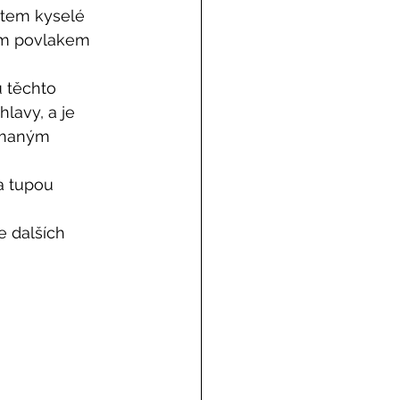
atem kyselé 
ým povlakem 
 těchto 
lavy, a je 
ímaným 
a tupou 
e dalších 