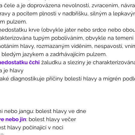
na čele a je doprovázena nevolností, zvracením, návr
ravy a pocitem plnosti v nadbřišku, silným a lepkav
ým pulzem.
 nedostatku krve (obvykle jater nebo srdce nebo obou
akterizována tupým pobolíváním, obvykle na temeni h
otáním hlavy, rozmazaným viděním, nespavostí, vn
 bledým jazykem a zadrhávajícím pulzem.
nedostatku čchi
 žaludku a sleziny je charakterizován
a je hlavy 
aké diagnostikuje příčiny bolestí hlavy a migrén podl
i nebo jangu: bolest hlavy ve dne
e nebo jin
: bolest hlavy večer
st hlavy počínající v noci 