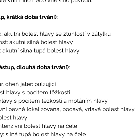
odle vnitřního nebo vnějšího původu: 
up, krátká doba trvání)
: 
d: akutní bolest hlavy se ztuhlostí v zátylku 
ost: akutní silná bolest hlavy 
: akutní silná tupá bolest hlavy 
ástup, dlouhá doba trvání)
: 
r, oheň jater: pulzující 
est hlavy s pocitem těžkosti 
 hlavy s pocitem těžkosti a motáním hlavy 
ivní pevně lokalizovaná, bodavá, vrtavá bolest hlavy 
bolest hlavy 
ntenzivní bolest hlavy na čele 
: silná tupá bolest hlavy na čele 