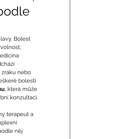
 podle
avy. Bolest 
volnost, 
edicína 
dchází 
 zraku nebo 
eškeré bolesti 
nu
, která může 
bní konzultaci.
ý terapeut a 
plexní 
podle něj 