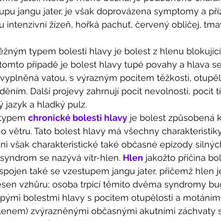
tupu jangu jater, je však doprovázena symptomy a př
sou intenzivní žízeň, hořká pachuť, červený obličej, tm
žným typem bolesti hlavy je bolest z hlenu blokující
 tomto případě je bolest hlavy tupé povahy a hlava se 
yplněná vatou, s výrazným pocitem těžkosti, otupělo
ním. Další projevy zahrnují pocit nevolnosti, pocit t
ý jazyk a hladký pulz.
typem 
chronické bolesti hlavy
 je bolest způsobená 
ho větru. Tato bolest hlavy má všechny charakteristiky
 ni však charakteristické také občasné epizody silnýc
 syndrom se nazývá vítr-hlen. 
Hlen
 jakožto příčina bo
spojen také se vzestupem jangu jater, přičemž hlen j
esen vzhůru; osoba trpící těmito dvěma syndromy bud
upými bolestmi hlavy s pocitem otupělosti a motáním
enem) zvýrazněnými občasnými akutními záchvaty si