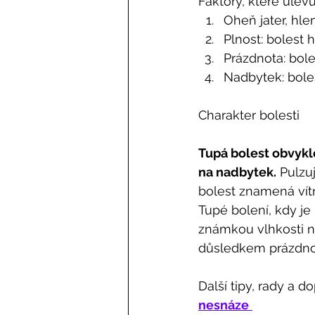
Faktory, které ulevuj
Oheň jater, hle
Plnost: bolest 
Prázdnota: bole
Nadbytek: boles
Charakter bolesti
Tupá bolest obvykle
na nadbytek.
 Pulzu
bolest znamená vítr 
Tupé bolení, kdy je
známkou vlhkosti ne
důsledkem prázdnot
Další tipy, rady a d
nesnáze