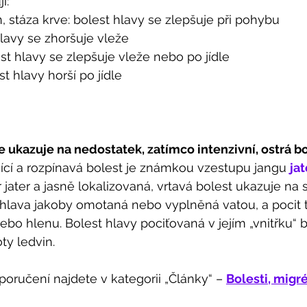
í: 
n, stáza krve: bolest hlavy se zlepšuje při pohybu
hlavy se zhoršuje vleže
st hlavy se zlepšuje vleže nebo po jídle
t hlavy horší po jídle 
 ukazuje na nedostatek, zatímco intenzivní, ostrá b
jící a rozpínavá bolest je známkou vzestupu jangu 
jat
jater a jasně lokalizovaná, vrtavá bolest ukazuje na s
 hlava jakoby omotaná nebo vyplněná vatou, a pocit t
bo hlenu. Bolest hlavy pociťovaná v jejím „vnitřku“ 
y ledvin. 
oporučení najdete v kategorii „Články“ – 
Bolesti, migré