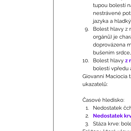
tupou bolestí 
nestrávené pot
jazyka a hladk
Bolest hlavy z
orgánů) je char
doprovázena m
bušením srdce,
Bolest hlavy 
z 
bolestí vpředu 
Giovanni Maciocia t
ukazatelů: 
Časové hledisko: 
Nedostatek čch
Nedostatek krv
Stáza krve: bole