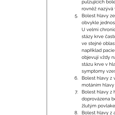
pulzujících bo
rovněž nazývá v
Bolest hlavy ze 
obvykle jednos
U velmi chroni
stázy krve čas
ve stejné oblas
například pacie
objevují vždy n
stázu krve v hl
symptomy vzest
Bolest hlavy z 
motáním hlavy 
Bolest hlavy z h
doprovázena bol
žlutým povlake
Bolest hlavy z 