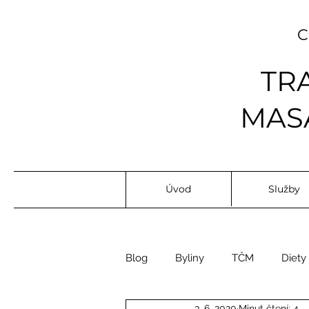
TR
MASÁ
Úvod
Služby
Blog
Byliny
TČM
Diety
3. 6. 2020
Minut čtení: 4