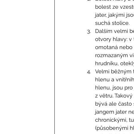
bolest ze vzes
jater, jakými j
suchá stolice. 
Dalším velmi bě
otvory hlavy: v
omotaná nebo v
rozmazaným vidě
hrudníku, otekl
Velmi běžným 
hlenu a vnitřní
hlenu, jsou pro
z větru. Takový
bývá ale často 
jangem jater n
chronickými, t
(působenými hl