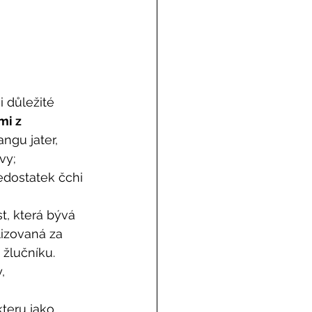
i důležité 
mi z 
angu jater, 
vy; 
edostatek čchi 
t, která bývá 
lizovaná za 
žlučníku. 
, 
teru jako 