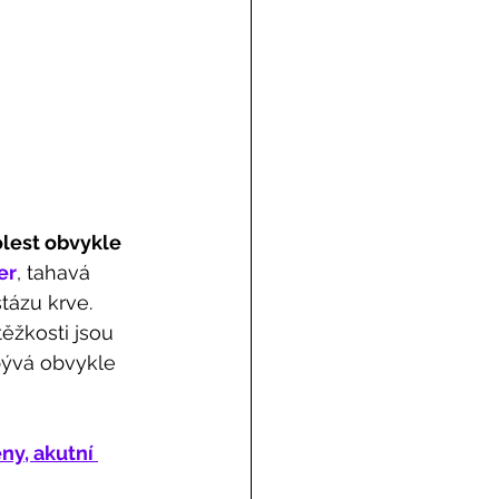
olest obvykle 
er
, tahavá 
tázu krve. 
ěžkosti jsou 
bývá obvykle 
ny, akutní 