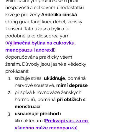
Velmi účinným prostředkem proti 
nespavosti a celkovému nedostatku 
krve je pro ženy 
Andělika čínská
(dong guai, tang kuei, děhel, ženský 
ženšen). Tato úžasná bylina je 
podobně jako dioscorea yam 
(
Výjimečná bylina na cukrovku, 
menopauzu i anorexii
) 
doporučována prakticky všem 
ženám. Důvody jsou jasné a vědecky 
prokázané: 
snižuje stres, 
uklidňuje
, pomáhá 
nervové soustavě, 
mírní deprese
přispívá k rovnováze ženských 
hormonů, pomáhá 
při obtížích s 
menstruací
usnadňuje přechod
 i 
klimakterium (
Překvapí vás, za co 
všechno může menopauza
) 