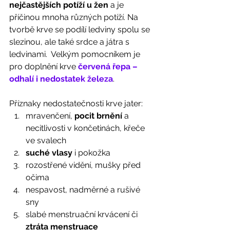
nejčastějších potíží u žen
 a je 
příčinou mnoha různých potíží. Na 
tvorbě krve se podílí ledviny spolu se 
slezinou, ale také srdce a játra s 
ledvinami.  Velkým pomocníkem je 
pro doplnění krve 
červená řepa – 
odhalí i nedostatek železa
. 
Příznaky nedostatečnosti krve jater: 
mravenčení, 
pocit brnění
 a 
necitlivosti v končetinách, křeče 
ve svalech	
suché vlasy
 i pokožka 	
rozostřené vidění, mušky před 
očima 	
nespavost, nadměrné a rušivé 
sny	
slabé menstruační krvácení či 
ztráta menstruace