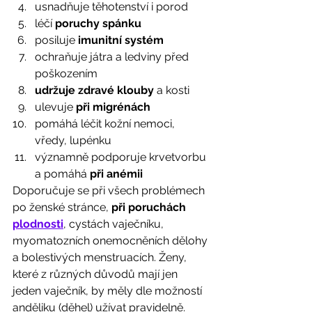
usnadňuje těhotenství i porod
léčí 
poruchy spánku
posiluje 
imunitní systém
ochraňuje játra a ledviny před 
poškozením
udržuje zdravé klouby
 a kosti
ulevuje 
při migrénách
pomáhá léčit kožní nemoci, 
vředy, lupénku
významně podporuje krvetvorbu 
a pomáhá 
při anémii 
Doporučuje se při všech problémech 
po ženské stránce, 
při poruchách 
plodnosti
, cystách vaječníku, 
myomatozních onemocněních dělohy 
a bolestivých menstruacích. Ženy, 
které z různých důvodů mají jen 
jeden vaječník, by měly dle možností 
anděliku (děhel) užívat pravidelně.  