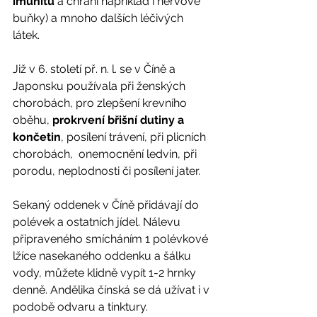
imunitu
 a chrání například i nervové 
buňky) a mnoho dalších léčivých 
látek. 
Již v 6. století př. n. l. se v Číně a 
Japonsku používala při ženských 
chorobách, pro zlepšení krevního 
oběhu, 
prokrvení břišní dutiny a 
končetin
, posílení trávení, při plicních
chorobách,  onemocnění ledvin, při 
porodu, neplodnosti či posílení jater. 
Sekaný oddenek v Číně přidávají do 
polévek a ostatních jídel. Nálevu 
připraveného smícháním 1 polévkové 
lžíce nasekaného oddenku a šálku 
vody, můžete klidně vypít 1-2 hrnky 
denně. Andělika čínská se dá užívat i v 
podobě odvaru a tinktury.