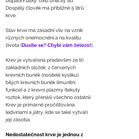
odpadní látky, oxid uhličitý ad. 
Dospělý člověk má přibližně 5 litrů 
krve. 
Stav krve má zásadní vliv na vznik 
různých onemocnění a na kvalitu 
života (
Dusíte se? Chybí vám železo!
).
Krev je vytvářena především ze tří 
základních složek: z červených 
krevních buněk (nositelé kyslíku), 
bílých krevních buněk (imunitní 
funkce) a z krevní plazmy (tekutý 
roztok, který přenáší všechno ostatní). 
Krev je primárně pročišťována 
ledvinami a játry, kde se také vytváří 
její zásoba. 
Nedostatečnost krve je jednou z 