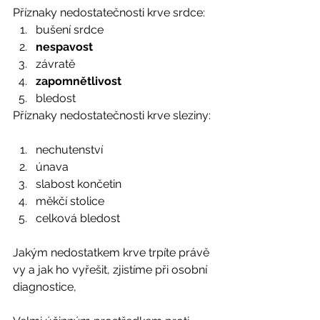
Příznaky nedostatečnosti krve srdce: 
bušení srdce	
nespavost
závratě	
zapomnětlivost
bledost 
Příznaky nedostatečnosti krve sleziny: 
nechutenství	
únava	
slabost končetin	
měkčí stolice	
celková bledost 
Jakým nedostatkem krve trpíte právě 
vy a jak ho vyřešit, zjistíme při osobní 
diagnostice, 