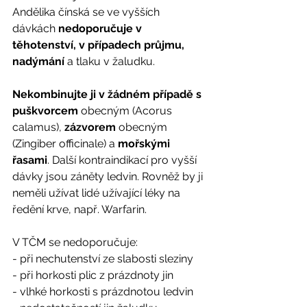
Andělika čínská se ve vyšších 
dávkách 
nedoporučuje v 
těhotenství, v případech průjmu, 
nadýmání
 a tlaku v žaludku. 
Nekombinujte ji v žádném případě s 
puškvorcem
 obecným (Acorus 
calamus), 
zázvorem
 obecným 
(Zingiber officinale) a 
mořskými 
řasami
. Další kontraindikací pro vyšší 
dávky jsou záněty ledvin. Rovněž by ji 
neměli užívat lidé užívající léky na 
ředění krve, např. Warfarin. 
V TČM se nedoporučuje:
- při nechutenství ze slabosti sleziny
- při horkosti plic z prázdnoty jin
- vlhké horkosti s prázdnotou ledvin