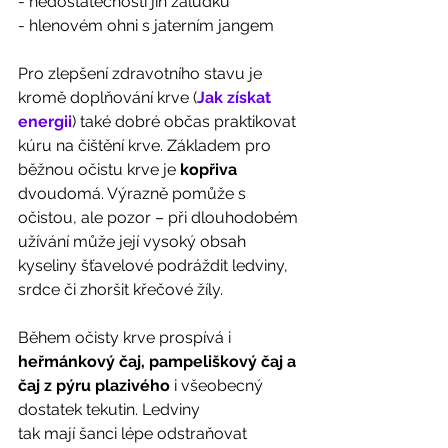
- nedostatečností jin žaludku
- hlenovém ohni s jaterním jangem 
Pro zlepšení zdravotního stavu je 
kromě doplňování krve (
Jak získat 
energii
) také dobré občas praktikovat 
kúru na čištění krve. Základem pro 
běžnou očistu krve je 
kopřiva
dvoudomá. Výrazně pomůže s 
očistou, ale pozor – při dlouhodobém 
užívání může její vysoký obsah 
kyseliny šťavelové podráždit ledviny, 
srdce či zhoršit křečové žíly.  
Během očisty krve prospívá i 
heřmánkový čaj, pampeliškový čaj a
čaj z pýru plazivého
 i všeobecný 
dostatek tekutin. Ledviny
tak mají šanci lépe odstraňovat 