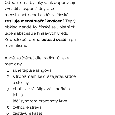
Odborníci na bylinky však doporučují 
vysadit alespoň 2 dny před 
menstruací, neboť andělika čínská 
zesiluje menstruační krvácení
. Teplý 
obklad z anděliky čínské se uplatní při 
léčení abscesů a hnisavých vředů. 
Koupele působí na 
bolesti svalů
 a při 
revmatismu. 
Andělika (děhel) dle tradiční čínské 
medicíny: 
silně teplá a jangová  
s tropismem ke dráze jater, srdce 
a sleziny
chuť sladká, štiplavá – hořká a 
lehká
léčí syndrom prázdnoty krve
zvlhčuje střeva
zastavuje kašel 