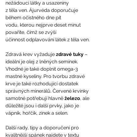
nežádoucí látky a usazeniny
z těla ven. Ájurvéda doporučuje 
během očistného dne pít
vodu, kterou nejprve deset minut 
povaříte, čímž se zvýší
účinnost odplavování látek z těla ven. 
Zdravá krev vyžaduje 
zdravé tuky
 – 
ideální je olej z lněných semínek. 
Vhodné je také doplnit omega-3 
mastné kyseliny. Pro tvorbu zdravé 
krve je také rozhodující dostatek 
správných minerálů. Červené krvinky 
samotné potřebují hlavně 
železo
, ale 
důležité jsou i další prvky, jako je 
vápník, hořčík, zinek a selen. 
Další rady, tipy a doporučení pro 
kvalitnější spánek najdete v textu 