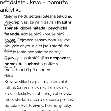
nedostatek krve – pomůže
TČM
andělika
Krev je nejdůležitější tělesná tekutina. 
Diety
Překvapí vás, že na ní závisí i 
kvalitní 
Akné
spánek, dobrá nálada i psychická 
Psychika
pohoda
. Kdo je plný krve, je plný 
života! Zejména ženám bohužel krev 
Spánek
obvykle chybí. A čím jsou starší, tím 
Bolesti
více je tento nedostatek patrný. 
Obvykle si pak stěžují na 
nespavost, 
Hormony
nervozitu, suchost 
a potíže s 
Recepty
menstruací či přechodem. 
Videa
Krev se skládá z plazmy a krevních 
tělísek (červené krvinky, bílé krvinky, 
krevní destičky) a obsahuje obrovské 
množství látek, které roznáší a přenáší 
po těle – kyslík, živiny, hormony, léky, 