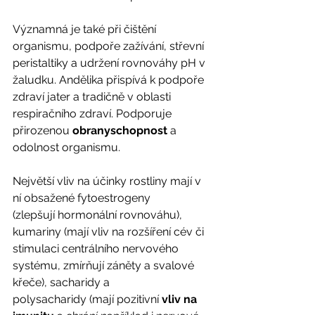
Významná je také při čištění 
organismu, podpoře zažívání, střevní 
peristaltiky a udržení rovnováhy pH v 
žaludku. Andělika přispívá k podpoře 
zdraví jater a tradičně v oblasti 
respiračního zdraví. Podporuje 
přirozenou 
obranyschopnost
 a 
odolnost organismu. 
Největší vliv na účinky rostliny mají v 
ní obsažené fytoestrogeny
(zlepšují hormonální rovnováhu), 
kumariny (mají vliv na rozšíření cév či 
stimulaci centrálního nervového 
systému, zmírňují záněty a svalové 
křeče), sacharidy a
polysacharidy (mají pozitivní 
vliv na 