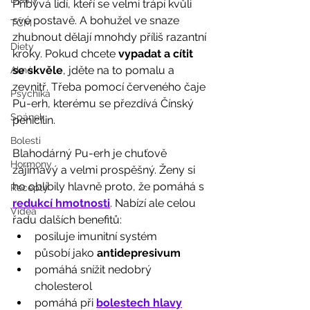
Přibývá lidí, kteří se velmi trápí kvůli 
své postavě. A bohužel ve snaze 
TČM
zhubnout dělají mnohdy příliš razantní 
Diety
kroky. Pokud chcete 
vypadat a cítit 
se skvěle
, jděte na to pomalu a 
Akné
zevnitř. Třeba pomocí červeného čaje 
Psychika
Pu-erh, kterému se přezdívá Čínský 
Spánek
penicilin.
Bolesti
Blahodárný Pu-erh je chuťově 
Hormony
zajímavý a velmi prospěšný. Ženy si 
ho oblíbily hlavně proto, že pomáhá s 
Recepty
redukcí hmotnosti
. Nabízí ale celou 
Videa
řadu dalších benefitů:
posiluje imunitní systém
působí jako 
antidepresivum
pomáhá snížit nedobrý 
cholesterol
pomáhá při 
bolestech hlavy