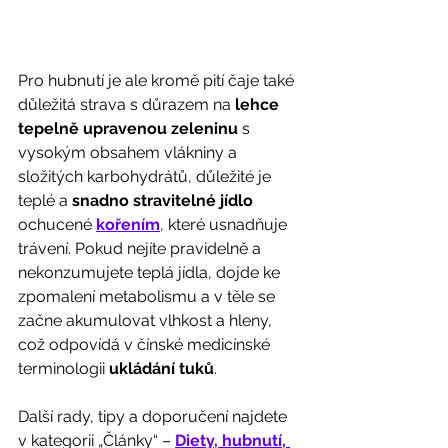
Pro hubnutí je ale kromě pití čaje také 
důležitá strava s důrazem na 
lehce 
tepelně upravenou zeleninu
 s 
vysokým obsahem vlákniny a 
složitých karbohydrátů, důležité je 
teplé a 
snadno stravitelné jídlo
ochucené 
kořením
, které usnadňuje 
trávení. Pokud nejíte pravidelně a 
nekonzumujete teplá jídla, dojde ke 
zpomalení metabolismu a v těle se 
začne akumulovat vlhkost a hleny, 
což odpovídá v čínské medicínské 
terminologii 
ukládání tuků
.
Další rady, tipy a doporučení najdete 
v kategorii „Články“ – 
Diety, hubnutí, 