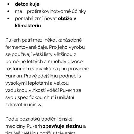
detoxikuje
má 	protirakovinotvorné účinky
pomáhá zmírňovat 
obtíže v 
klimakteriu
Pu-erh patří mezi několikanásobně 
fermentované čaje. Pro jeho výrobu 
se používají větší listy většinou z 
poměrně letitých a mnohdy divoce 
rostoucích čajovníků na jihu provincie 
Yunnan. Právě zdejšímu podnebí s 
vysokými teplotami a velkou 
vzdušnou vlhkostí vděčí Pu-erh za 
svou specifickou chuť i unikátní 
zdravotní účinky. 
Podle poznatků tradiční čínské 
medicíny Pu-erh 
zpevňuje slezinu
 a 
tím řeší většinu potíží s trávením, 