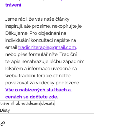
trávení
Jsme rádi, že vás naše články 
inspirují, ale prosíme, nekopírujte je. 
Děkujeme. Pro objednání na 
individuální konzultaci napište na 
email 
tradicniterapie@gmail.com,
nebo přes formulář níže. Tradiční 
terapie nenahrazuje léčbu západním 
lékařem a informace uvedené na 
webu tradicni-terapie.cz nelze 
považovat za vědecky podložené. 
Vše o nabízených službách a 
cenách se dočtete zde
. 
.
trávení
hubnutí
slezina
obezita
Diety