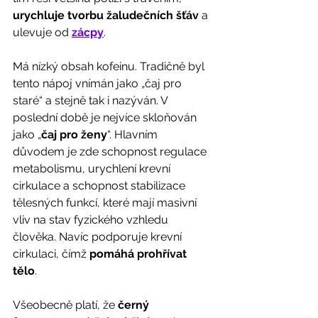
urychluje tvorbu žaludečních šťáv
 a 
ulevuje od 
zácpy
.
Má nízký obsah kofeinu. Tradičně byl 
tento nápoj vnímán jako „čaj pro 
staré“ a stejně tak i nazýván. V 
poslední době je nejvíce skloňován 
jako „
čaj pro ženy
“. Hlavním 
důvodem je zde schopnost regulace 
metabolismu, urychlení krevní 
cirkulace a schopnost stabilizace 
tělesných funkcí, které mají masivní 
vliv na stav fyzického vzhledu 
člověka. Navíc podporuje krevní 
cirkulaci, čímž 
pomáhá prohřívat 
tělo
. 
Všeobecně platí, že 
černý 