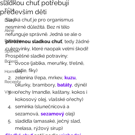
sladkou chuť potřebují
TČM
především děti
Sladká chuť je pro organismus 
Diety
nesmírně důležitá. Bez ní tělo 
Akné
nefunguje správně. Jedná se ale o 
Psychika
přirozenou sladkou chuť
, tedy žádné 
cukrovinky, které naopak velmi škodí!  
Spánek
Prospěšné sladké potraviny: 
Bolesti
ovoce (jablka, meruňky, třešně, 
datle, fíky)
Hormony
zelenina (řepa, mrkev, 
kuzu
, 
Recepty
okurky, brambory, 
batáty
, dýně)
ořechy (mandle, kaštany, kokos i 
Videa
kokosový olej, vlašské ořechy)
semínka (slunečnicová a 
sezamová, 
sezamový
 olej)
sladidla (amasaké, ječný slad, 
melasa, rýžový sirup) 