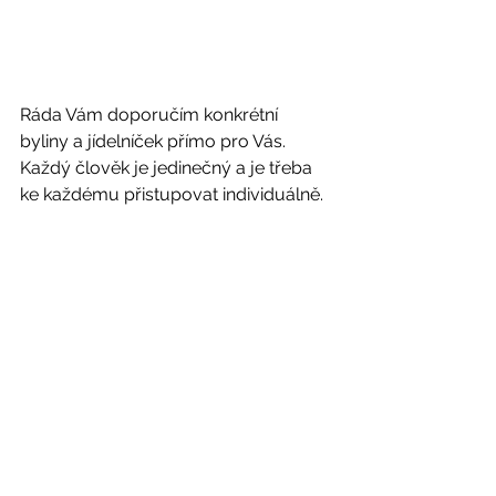
Ráda Vám doporučím konkrétní 
byliny a jídelníček přímo pro Vás. 
Každý člověk je jedinečný a je třeba 
ke každému přistupovat individuálně. 
Vše o nabízených službách a 
cenách se dočtete zde
. 
Kontaktovat mne můžete 
prostřednictvím emailu – 
tradicniterapie@gmail.com
Upozornění: Informace uvedené na 
tomto webu www.tradicni-terapie.cz 
jsou pouze informativní a nejsou 
určeny k nahrazení rad od 