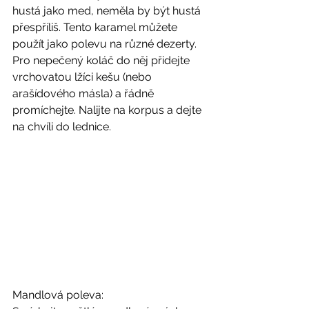
hustá jako med, neměla by být hustá 
přespříliš. Tento karamel můžete 
použít jako polevu na různé dezerty. 
Pro nepečený koláč do něj přidejte 
vrchovatou lžíci kešu (nebo 
arašídového másla) a řádně 
promíchejte. Nalijte na korpus a dejte 
na chvíli do lednice. 
Mandlová poleva: