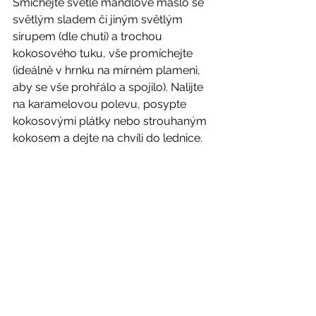
Smíchejte světlé mandlové máslo se 
světlým sladem či jiným světlým 
sirupem (dle chuti) a trochou 
kokosového tuku, vše promíchejte 
(ideálně v hrnku na mírném plameni, 
aby se vše prohřálo a spojilo). Nalijte 
na karamelovou polevu, posypte 
kokosovými plátky nebo strouhaným 
kokosem a dejte na chvíli do lednice. 