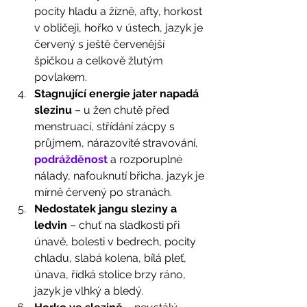
pocity hladu a žízně, afty, horkost 
v obličeji, hořko v ústech, jazyk je 
červený s ještě červenější 
špičkou a celkově žlutým 
povlakem.
Stagnující energie jater napadá 
slezinu
 – u žen chutě před 
menstruací, střídání zácpy s 
průjmem, nárazovité stravování, 
podrážděnost
 a rozporuplné 
nálady, nafouknutí břicha, jazyk je 
mírně červený po stranách.
Nedostatek jangu sleziny a 
ledvin
 – chuť na sladkosti při 
únavě, bolesti v bedrech, pocity 
chladu, slabá kolena, bílá pleť, 
únava, řídká stolice brzy ráno, 
jazyk je vlhký a bledý.