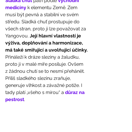
Sladká chuť 
patří podle 
východní 
medicíny
 k elementu Země. Zem 
musí být pevná a stabilní ve svém 
středu. Sladká chuť prostupuje do 
všech stran, proto ji lze považovat za 
Yangovou. 
Její hlavní vlastností je 
výživa, doplňování a harmonizace, 
má také smiřující a uvolňující účinky.
Přináleží k dráze sleziny a žaludku, 
proto ji v malé míře posiluje. Ovšem 
z žádnou chutí se to nesmí přehánět. 
Příliš sladkého slezinu zraňuje, 
generuje vlhkost a závažné potíže. I 
tady platí „všeho s mírou“ a 
důraz na 
pestrost
. 