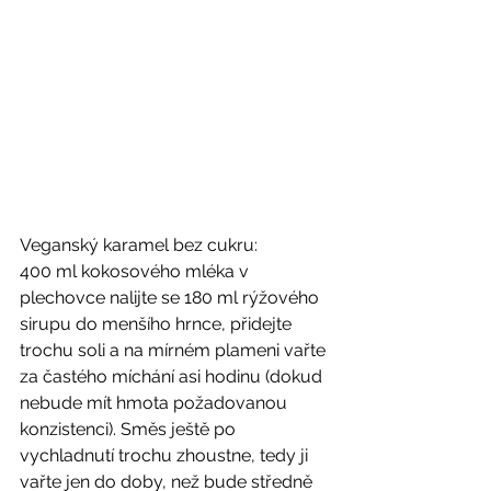
Veganský karamel bez cukru: 
400 ml kokosového mléka v 
plechovce nalijte se 180 ml rýžového 
sirupu do menšího hrnce, přidejte 
trochu soli a na mírném plameni vařte 
za častého míchání asi hodinu (dokud 
nebude mít hmota požadovanou 
konzistenci). Směs ještě po 
vychladnutí trochu zhoustne, tedy ji 
vařte jen do doby, než bude středně 