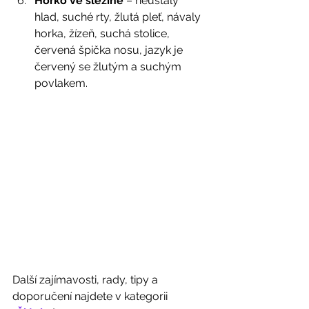
Horko ve slezině
 – neustálý 
hlad, suché rty, žlutá pleť, návaly 
horka, žízeň, suchá stolice, 
červená špička nosu, jazyk je 
červený se žlutým a suchým 
povlakem. 
Další zajímavosti, rady, tipy a 
doporučení najdete v kategorii 