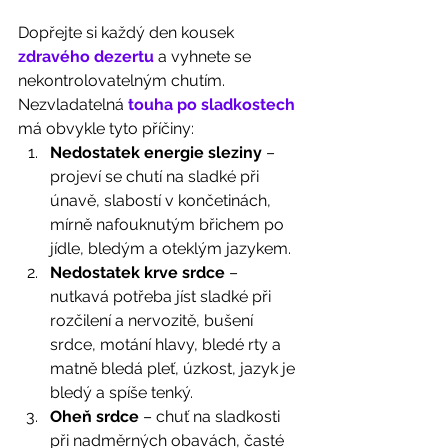
Dopřejte si každý den kousek 
zdravého dezertu
 a vyhnete se 
nekontrolovatelným chutím. 
Nezvladatelná 
touha po sladkostech
má obvykle tyto příčiny: 
Nedostatek energie sleziny
 – 
projeví se chutí na sladké při 
únavě, slabostí v končetinách, 
mírně nafouknutým břichem po 
jídle, bledým a oteklým jazykem.
Nedostatek krve srdce
 – 
nutkavá potřeba jíst sladké při 
rozčilení a nervozitě, bušení 
srdce, motání hlavy, bledé rty a 
matně bledá pleť, úzkost, jazyk je 
bledý a spíše tenký.
Oheň srdce
 – chuť na sladkosti 
při nadměrných obavách, časté 