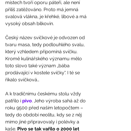
místech tvoří oporu páteři, ale není 
příliš zatěžováno. Proto má jemná 
svalová vlákna, je křehké, libové a má 
vysoký obsah bílkovin. 
Český název svíčkové je odvozen od 
tvaru masa, tedy podlouhlého svalu, 
který vzhledem připomíná svíčku. 
Kromě kulinářského významu mělo 
toto slovo také význam „bába 
prodávající v kostele svíčky“. I té se 
říkalo svíčková… 
A k tradičnímu českému stolu vždy 
patřilo i 
pivo
. Jeho výroba sahá až do 
roku 9500 před naším letopočtem – 
tedy do období neolitu, kdy se z něj 
mimo jiné připravovaly i polévky a 
kaše. 
Pivo se tak vařilo o 2000 let 