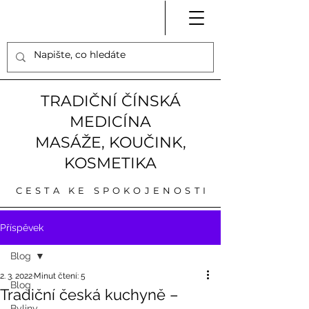
TRADIČNÍ ČÍNSKÁ
MEDICÍNA
MASÁŽE, KOUČINK,
KOSMETIKA
CESTA KE SPOKOJENOSTI
Příspěvek
Blog
2. 3. 2022
Minut čtení: 5
Blog
Tradiční česká kuchyně –
Byliny