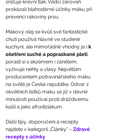
snižuje krevní tlak. Vědci zároveň 
prokázali blahodárné účinky máku při 
prevenci rakoviny prsu. 
Makový olej se kvůli své fantastické 
chuti používá hlavně ve studené 
kuchyni, ale mimořádně vhodný je i 
k 
ošetření suché a popraskané pleti
, 
poradí si s ekzémem i zánětem, 
vyživuje nehty a vlasy. Největším 
producentem potravinářského máku 
na světě je Česká republika. Odvar z 
okvětních lístků máku se již v dávné 
minulosti používal proti dráždivému 
kašli a jako afrodiziakum. 
Další tipy, doporučení a recepty 
najdete v kategorii „Články“ – 
Zdravé 
recepty s účinky