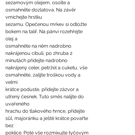
sezamovým olejem, osolte a 
osmahněte dozlatova. Na závěr 
vmíchejte hrstku
sezamu. Opečenou mrkev si odložte 
bokem na talíř. Na pánvi rozehřejte 
olej a
osmahněte na něm nadrobno 
nakrájenou cibuli, po zhruba 2 
minutách přidejte nadrobno
nakrájený celer, petržel a cuketu, vše 
osmahněte, zalijte troškou vody a 
velmi
krátce poduste, přidejte zázvor a 
utřený česnek. Tuto směs nalijte do 
uvařeného
hrachu do tlakového hrnce, přidejte 
sůl, majoránku a ještě krátce povařte 
bez
poklice. Poté vše rozmixujte tyčovým 