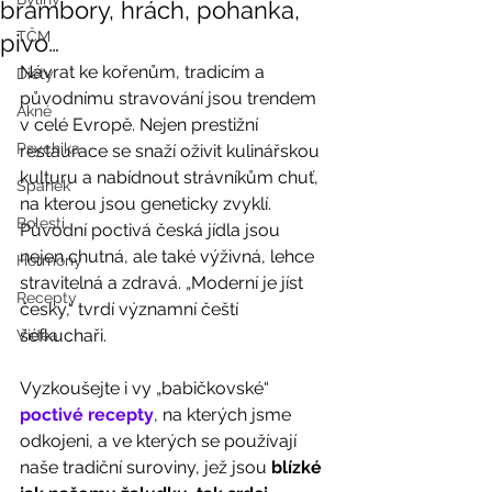
brambory, hrách, pohanka,
TČM
pivo…
Návrat ke kořenům, tradicím a 
Diety
původnímu stravování jsou trendem 
Akné
v celé Evropě. Nejen prestižní 
Psychika
restaurace se snaží oživit kulinářskou 
kulturu a nabídnout strávníkům chuť, 
Spánek
na kterou jsou geneticky zvyklí. 
Bolesti
Původní poctivá česká jídla jsou 
nejen chutná, ale také výživná, lehce 
Hormony
stravitelná a zdravá. „Moderní je jíst 
Recepty
česky,“ tvrdí významní čeští 
šéfkuchaři. 
Videa
Vyzkoušejte i vy „babičkovské“ 
poctivé recepty
, na kterých jsme 
odkojeni, a ve kterých se používají 
naše tradiční suroviny, jež jsou 
blízké 