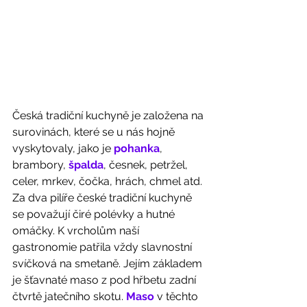
Česká tradiční kuchyně je založena na 
surovinách, které se u nás hojně 
vyskytovaly, jako je 
pohanka
, 
brambory,
 špalda
, česnek, petržel, 
celer, mrkev, čočka, hrách, chmel atd. 
Za dva pilíře české tradiční kuchyně 
se považují čiré polévky a hutné 
omáčky. K vrcholům naší 
gastronomie patřila vždy slavnostní 
svíčková na smetaně. Jejím základem 
je šťavnaté maso z pod hřbetu zadní 
čtvrtě jatečního skotu. 
Maso
 v těchto 