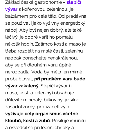
Základ české gastronomie – 
slepičí 
vývar
 s kořenovou zeleninou, je 
balzámem pro celé tělo. Od pradávna 
se používal i jako výživný energetický 
nápoj. Aby byl nejen dobrý, ale také 
léčivý, je dobré vařit ho pomalu 
několik hodin. Zatímco kosti a maso je 
třeba rozdělit na malé části, zeleninu 
naopak ponechejte nenakrájenou, 
aby se při dlouhém varu úplně 
nerozpadla. Voda by měla jen mírně 
probublávat, 
při prudkém varu bude 
vývar zakalený
. Slepičí vývar (z 
masa, kostí a zeleniny) obsahuje 
důležité minerály, bílkoviny, je silně 
zásadotvorný, protizánětlivý a 
vyživuje celý organismus včetně 
kloubů, kostí a zubů
. Posiluje imunitu 
a osvědčil se při léčení chřipky a 