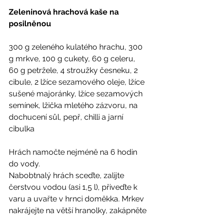
Zeleninová hrachová kaše na 
posilněnou
300 g zeleného kulatého hrachu, 300 
g mrkve, 100 g cukety, 60 g celeru, 
60 g petržele, 4 stroužky česneku, 2 
cibule, 2 lžíce sezamového oleje, lžíce 
sušené majoránky, lžíce sezamových 
semínek, lžička mletého zázvoru, na 
dochucení sůl, pepř, chilli a jarní 
cibulka 
Hrách namočte nejméně na 6 hodin 
do vody. 
Nabobtnalý hrách sceďte, zalijte 
čerstvou vodou (asi 1,5 l), přiveďte k
varu a uvařte v hrnci doměkka. Mrkev 
nakrájejte na větší hranolky, zakápněte