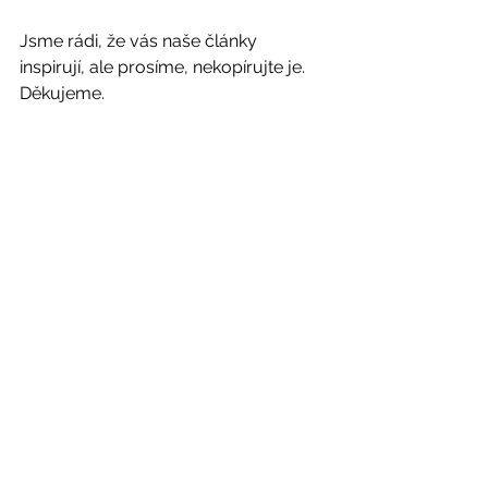
Jsme rádi, že vás naše články 
inspirují, ale prosíme, nekopírujte je. 
Děkujeme. 
Každý člověk je jedinečný a je třeba 
ke každému přistupovat 
individuálně.
 Jako certifikovaná 
terapeutka vám ráda pomohu na vaší 
cestě ke spokojenosti. Na osobní 
diagnostiku a poradenství se můžete 
objednat prostřednictvím kontaktního 