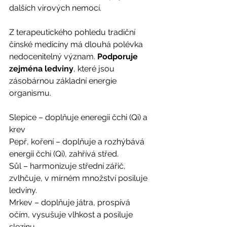
dalších virových nemocí. 
Z terapeutického pohledu tradiční 
čínské medicíny má dlouhá polévka 
nedocenitelný význam. 
Podporuje 
zejména ledviny
, které jsou 
zásobárnou základní energie 
organismu. 
Slepice – doplňuje eneregii čchi (Qi) a 
krev 
Pepř, koření – doplňuje a rozhýbává 
energii čchi (Qi), zahřívá střed. 
Sůl – harmonizuje střední zářič, 
zvlhčuje, v mírném množství posiluje 
ledviny. 
Mrkev – doplňuje játra, prospívá 
očím, vysušuje vlhkost a posiluje 
slezinu. 