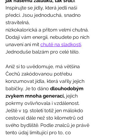
jak našemu žaludku, tak srdci
. 
Inspirujte se jídly, která jedli naši 
předci. Jsou jednoduchá, snadno 
stravitelná,
nízkokalorická a přitom velmi chutná. 
Dodají vám energii, nebudete po nich
unavení ani mít 
chutě na sladkosti
. 
Jednoduše balzám pro celé tělo.  
Aniž si to uvědomuje, má většina 
Čechů zakódovanou potřebu 
konzumovat jídla, která vařily jejich 
babičky. Je to dáno 
dlouhodobým 
zvykem mnoha generací,
 jejich 
pokrmy ovlivňovala i vzdálenost. 
Ještě v 19. století totiž jen málokdo 
cestoval dále než sto kilometrů od 
svého bydliště. Podle znalců je právě 
tento údaj limitující pro to, co 