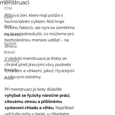
menstruaci
TČM
Přibývá žen, které mají potíže s 
Diety
hormonálním cyklem. Roli hraje 
Akné
mnoho faktorů, ale nyní se zaměříme 
na to nejjednodušší, co můžeme pro 
Psychika
bezbolestnou menses udělat – na 
Spánek
stravu.
Bolesti
V období menstruace je třeba se 
Hormony
chránit před jinovými vlivy podnebí 
Recepty
(chladem a vlhkem), jakož i fyzickými 
a citovými extrémy.
Videa
Při menstruaci je tedy důležité 
vyhýbat se fyzicky náročné práci, 
citovému stresu a přílišnému 
vystavení chladu a vlhku
. Například 
udržujte nohy v teple, v chladném 