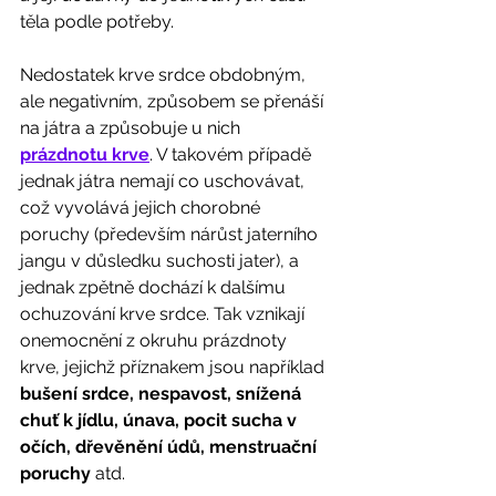
těla podle potřeby.
Nedostatek krve srdce obdobným, 
ale negativním, způsobem se přenáší 
na játra a způsobuje u nich 
prázdnotu krve
. V takovém případě 
jednak játra nemají co uschovávat, 
což vyvolává jejich chorobné 
poruchy (především nárůst jaterního 
jangu v důsledku suchosti jater), a 
jednak zpětně dochází k dalšímu 
ochuzování krve srdce. Tak vznikají 
onemocnění z okruhu prázdnoty 
krve, jejichž příznakem jsou například 
bušení srdce, nespavost, snížená 
chuť k jídlu, únava, pocit sucha v 
očích, dřevěnění údů, menstruační 
poruchy
 atd.