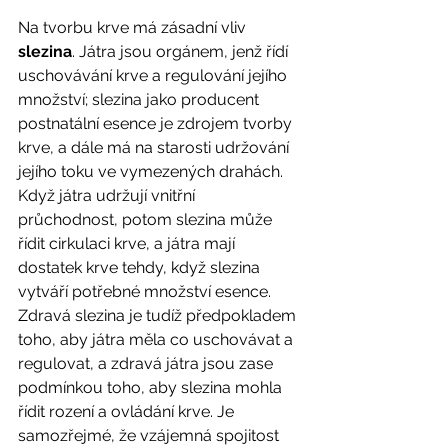
Na tvorbu krve má zásadní vliv 
slezina
. Játra jsou orgánem, jenž řídí 
uschovávání krve a regulování jejího 
množství; slezina jako producent 
postnatální esence je zdrojem tvorby 
krve, a dále má na starosti udržování 
jejího toku ve vymezených drahách. 
Když játra udržují vnitřní 
průchodnost, potom slezina může 
řídit cirkulaci krve, a játra mají 
dostatek krve tehdy, když slezina 
vytváří potřebné množství esence. 
Zdravá slezina je tudíž předpokladem 
toho, aby játra měla co uschovávat a 
regulovat, a zdravá játra jsou zase 
podmínkou toho, aby slezina mohla 
řídit rození a ovládání krve. Je 
samozřejmé, že vzájemná spojitost 