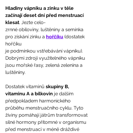
Hladiny vápníku a zinku v těle 
začínají deset dní před menstruací 
klesat
. Jezte celo-
zrnné obiloviny, luštěniny a semínka 
pro získání zinku a 
hořčíku
 (dostatek 
hořčíku
je podmínkou vstřebávání vápníku). 
Dobrými zdroji využitelného vápníku 
jsou mořské řasy, zelená zelenina a 
luštěniny.
Dostatek vitaminů 
skupiny B, 
vitaminu A a bílkovin
 je dalším 
předpokladem harmonického 
průběhu menstruačního cyklu. Tyto 
živiny pomáhají játrům transformovat
silné hormony přítomné v organismu 
před menstruaci v méně dráždivé 