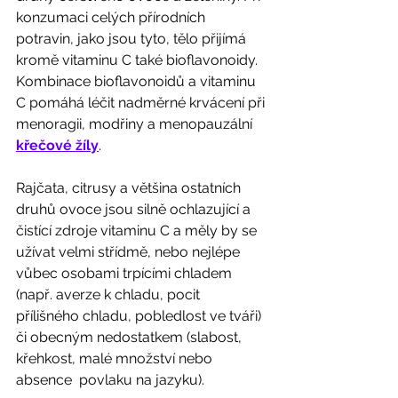
konzumaci celých přírodních 
potravin, jako jsou tyto, tělo přijímá 
kromě vitaminu C také bioflavonoidy. 
Kombinace bioflavonoidů a vitaminu 
C pomáhá léčit nadměrné krvácení při 
menoragii, modřiny a menopauzální 
křečové žíly
. 
Rajčata, citrusy a většina ostatních 
druhů ovoce jsou silně ochlazující a 
čistící zdroje vitaminu C a měly by se 
užívat velmi střídmě, nebo nejlépe 
vůbec osobami trpícími chladem 
(např. averze k chladu, pocit 
přílišného chladu, pobledlost ve tváři) 
či obecným nedostatkem (slabost, 
křehkost, malé množství nebo 
absence  povlaku na jazyku).