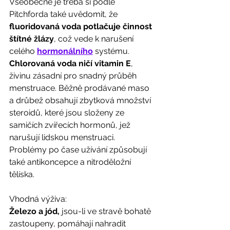
Všeobecně je třeba si podle 
Pitchforda také uvědomit, že 
fluoridovaná voda potlačuje činnost 
štítné žlázy
, což vede k narušení 
celého 
hormonálního
 systému. 
Chlorovaná voda ničí vitamin E
, 
živinu zásadní pro snadný průběh 
menstruace. Běžně prodávané maso 
a drůbež obsahují zbytková množství 
steroidů, které jsou složeny ze 
samičích zvířecích hormonů, jež 
narušují lidskou menstruaci. 
Problémy po čase užívání způsobují 
také antikoncepce a nitroděložní 
tělíska.
Vhodná výživa:
Železo a jód,
 jsou-li ve stravě bohatě 
zastoupeny, pomáhají nahradit 