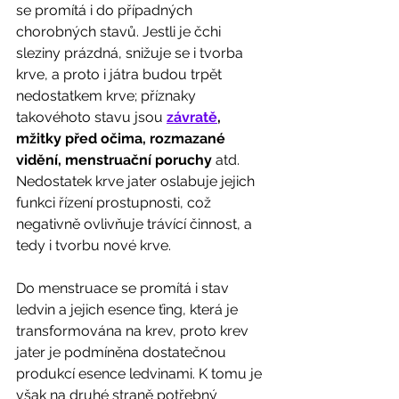
se promítá i do případných 
chorobných stavů. Jestli je čchi 
sleziny prázdná, snižuje se i tvorba 
krve, a proto i játra budou trpět 
nedostatkem krve; příznaky 
takovéhoto stavu jsou 
závratě
, 
mžitky před očima, rozmazané 
vidění, menstruační poruchy
 atd. 
Nedostatek krve jater oslabuje jejich 
funkci řízení prostupnosti, což 
negativně ovlivňuje trávící činnost, a 
tedy i tvorbu nové krve.
Do menstruace se promítá i stav 
ledvin a jejich esence ťing, která je 
transformována na krev, proto krev 
jater je podmíněna dostatečnou 
produkcí esence ledvinami. K tomu je 
však na druhé straně potřebný 