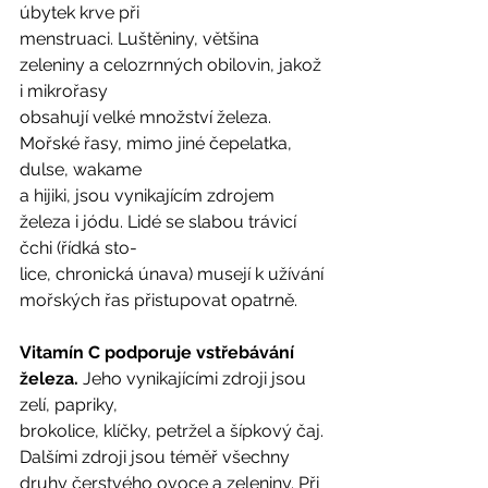
úbytek krve při
menstruaci. Luštěniny, většina 
zeleniny a celozrnných obilovin, jakož 
i mikrořasy
obsahují velké množství železa. 
Mořské řasy, mimo jiné čepelatka, 
dulse, wakame
a hijiki, jsou vynikajícím zdrojem 
železa i jódu. Lidé se slabou trávicí 
čchi (řídká sto-
lice, chronická únava) musejí k užívání 
mořských řas přistupovat opatrně. 
Vitamín C podporuje vstřebávání 
železa.
 Jeho vynikajícími zdroji jsou 
zelí, papriky,
brokolice, klíčky, petržel a šípkový čaj. 
Dalšími zdroji jsou téměř všechny 
druhy čerstvého ovoce a zeleniny. Při 