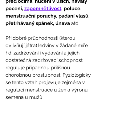
před očima, hučení v uších, návaly 
pocení, 
zapomnětlivost
, poluce, 
menstruační poruchy, padání vlasů, 
přetrhávaný spánek, únava 
atd.
Při dobré průchodnosti (kterou 
ovlivňují játra) ledviny v žádané míře 
řídí zadržování i vydávání a jejich 
dostatečná zadržovací schopnost 
reguluje případnou přílišnou 
chorobnou prostupnost. Fyziologicky 
se tento vztah projevuje zejména v 
regulaci menstruace u žen a výronu 
semena u mužů.