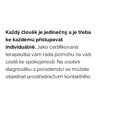
Každý člověk je jedinečný a je třeba 
ke každému přistupovat 
individuálně.
 Jako certifikovaná 
terapeutka vám ráda pomohu na vaší 
cestě ke spokojenosti. Na osobní 
diagnostiku a poradenství se můžete 
objednat prostřednictvím kontaktního 
formuláře, nebo emailem 
tradicniterapie@gmail.com
, případně 
telefonicky 608770506. 
Vše o 
nabízených službách (TČM 
diagnostika, fytoterapie, dietetika, 
akupresura, tuina atd.)  
Vše o 
nabízených službách a cenách se 
dočtete zde
. 