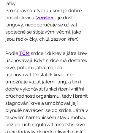
látky. 
Pro správnou tvorbu krve je dobré 
posílit slezinu (
ženšen
 - je dost 
jangový, nedoporučuje se užívat 
společně se štiplavými věcmi, jako 
jsou ředkvičky, chilli, zázvor, křen).
Podle 
TČM
 srdce řídí krev a játra krev 
uschovávají. Když srdce má dostatek 
krve, potom i játra mají co 
uschovávat. Dostatek krve jater 
umožňuje vázat jaterní jang, a tím i 
dobře vykonávat funkci řízení vnitřní 
průchodnosti organismu, tedy i bránit 
stagnování krve a umožňovat její 
plynulé navrácení se do srdce. Játra v 
takovém harmonickém stavu mohou 
bez poruch regulovat množství krve 
a její dodávky do jednotlivých částí 