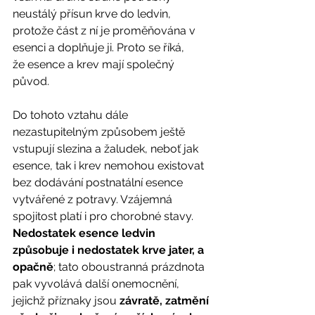
neustálý přísun krve do ledvin, 
protože část z ní je proměňována v 
esenci a doplňuje ji. Proto se říká, 
že esence a krev mají společný 
původ. 
Do tohoto vztahu dále 
nezastupitelným způsobem ještě 
vstupují slezina a žaludek, neboť jak 
esence, tak i krev nemohou existovat 
bez dodávání postnatální esence 
vytvářené z potravy. Vzájemná 
spojitost platí i pro chorobné stavy. 
Nedostatek esence ledvin 
způsobuje i nedostatek krve jater, a 
opačně
; tato oboustranná prázdnota 
pak vyvolává další onemocnění, 
jejichž příznaky jsou 
závratě, zatmění 