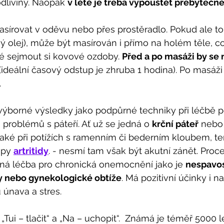
dliviny. Naopak 
v létě je třeba vypouštět přebytečn
sírovat v oděvu nebo přes prostěradlo. Pokud ale to
ý olej), může být masírován i přímo na holém těle, co
ré sejmout si kovové ozdoby. 
Před a po masáži by se
 (ideální časový odstup je zhruba 1 hodina). Po masáži
.
 výborné výsledky jako podpůrné techniky při léčbě
 problémů s páteří. Ať už se jedná o 
krční páteř
 nebo
aké při potížích s ramenním či bederním kloubem, t
ipy 
artritidy
. - nesmí tam však být akutní zánět. Proc
rná léčba pro chronická onemocnění jako je 
nespavos
ny nebo gynekologické obtíže
. Má pozitivní účinky i na
u únava a stres.
ui – tlačit“ a „Na – uchopit“.  Známá je téměř 5000 le