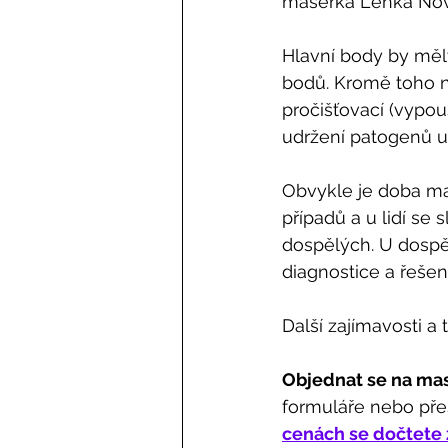
masérka Lenka Nov
Hlavní body by měl
bodů. Kromě toho ně
pročišťovací (vypou
udržení patogenů uv
Obvykle je doba ma
případů a u lidí se
dospělých. U dospěl
diagnostice a řeše
Další zajímavosti a 
Objednat se na mas
formuláře nebo pře
cenách se dočtete