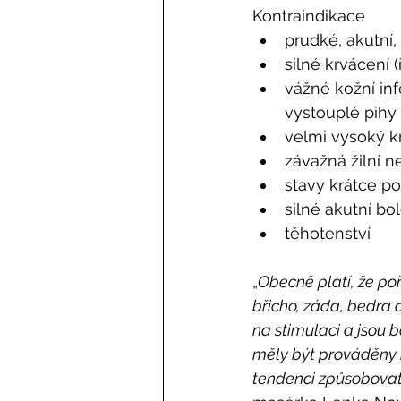
Kontraindikace
prudké, akutní, 
silné krvácení (
vážné kožní inf
vystouplé pihy
velmi vysoký kr
závažná žilní n
stavy krátce po
silné akutní bol
těhotenství 
„
Obecně platí, že po
břicho, záda, bedra 
na stimulaci a jsou b
měly být prováděny n
tendenci způsobovat 