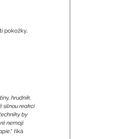
tí pokožky, 
iny, hrudník, 
 silnou reakci 
techniky by 
ré nemají 
rapie
,“ říká 