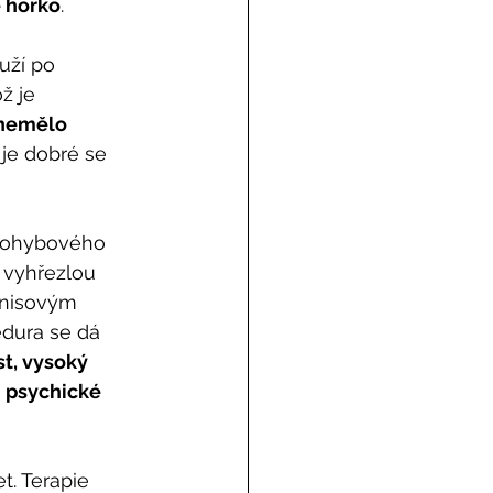
é horko
.
uží po 
ž je 
 nemělo 
 je dobré se 
 pohybového 
 vyhřezlou 
enisovým 
edura se dá 
t, vysoký 
 
psychické 
t. Terapie 