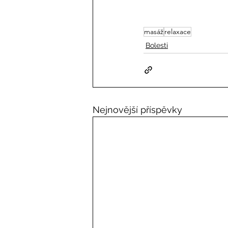
masáž
relaxace
Bolesti
Nejnovější příspěvky