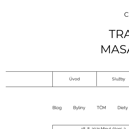
TR
MASÁ
Úvod
Služby
Blog
Byliny
TČM
Diety
18. 8. 2021
Minut čtení: 3