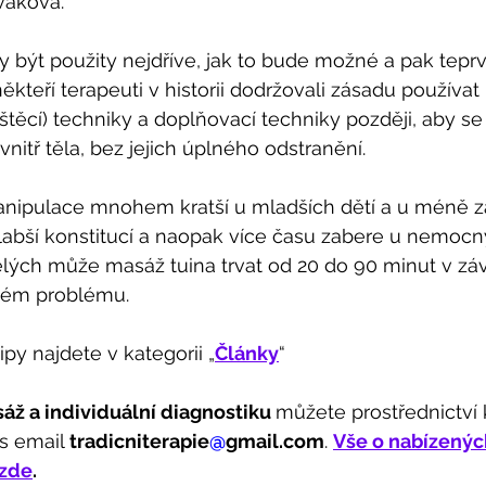
áková. 
y být použity nejdříve, jak to bude možné a pak tep
kteří terapeuti v historii dodržovali zásadu používat 
štěcí) techniky a doplňovací techniky později, aby se 
nitř těla, bez jejich úplného odstranění. 
nipulace mnohem kratší u mladších dětí a u méně 
 slabší konstitucí a naopak více času zabere u nemocn
ých může masáž tuina trvat od 20 do 90 minut v závi
ném problému.
tipy najdete v kategorii „
Články
“
áž a individuální diagnostiku 
můžete prostřednictví 
s email 
tradicniterapie
@
gmail.com
. 
Vše o nabízenýc
 zde
. 