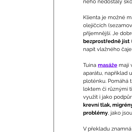
něho nedostaly ško
Klienta je možné ma
olejíčcích (sezamov
příjemnější. Je dob
bezprostředně jíst
napít vlažného čaje
Tuina 
masáže
 mají
aparátu, například u
ploténku. Pomáhá t
loktem či různými t
využít i jako podpů
krevní tlak, migré
problémy
, jako jso
V překladu znamná „T