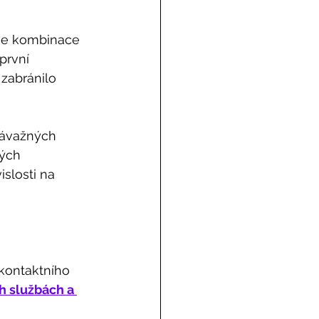
rve kombinace 
první 
zabránilo 
závažných 
ých 
slosti na 
kontaktního 
h službách a 