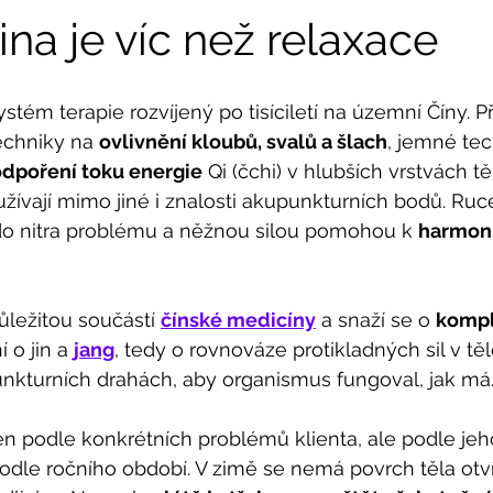
na je víc než relaxace
ystém terapie rozvíjený po tisíciletí na územní Číny. 
echniky na 
ovlivnění kloubů, svalů a šlach
, jemné tec
dpoření toku energie
 Qi (čchi) v hlubších vrstvách tě
žívají mimo jiné i znalosti akupunkturních bodů. Ruce
o nitra problému a něžnou silou pomohou k 
harmoni
ůležitou součástí 
čínské medicíny
 a snaží se o 
kompl
 o jin a 
jang
, tedy o rovnováze protikladných sil v těl
unkturních drahách, aby organismus fungoval, jak má
jen podle konkrétních problémů klienta, ale podle jeh
podle ročního období. V zimě se nemá povrch těla otví