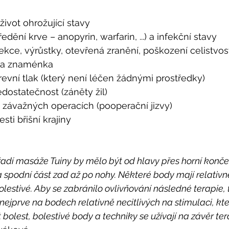
život ohrožující stavy
ředění krve – anopyrin, warfarin, ...) a infekční stavy
ekce, výrůstky, otevřená zranění, poškození celistvos
 a znaménka 
evní tlak (který není léčen žádnými prostředky)
edostatečnost (záněty žil)
 závažných operacích (pooperační jizvy)
esti břišní krajiny
řadí masáže Tuiny by mělo být od hlavy přes horní končet
a spodní část zad až po nohy. Některé body mají relativně
olestivé. Aby se zabránilo ovlivňování následné terapie, 
ejprve na bodech relativně necitlivých na stimulaci, kte
bolest, bolestivé body a techniky se užívají na závěr te