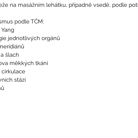
eže na masážním lehátku, případně vsedě, podle potíží
nismus podle TČM:
x Yang
ie jednotlivých orgánů 
meridiánů 
a šlach 
ova měkkých tkání 
 cirkulace
ních stází
nů 