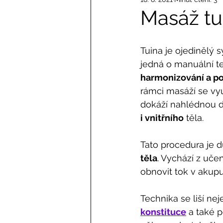
Masáž tui
Tuina je ojedinělý s
jedná o manuální t
harmonizování a po
rámci masáží se vyu
dokáží nahlédnou d
i vnitřního
 těla.
Tato procedura je d
těla
. Vychází z učení
obnovit tok v akup
Technika se liší ne
konstituce
 a také 