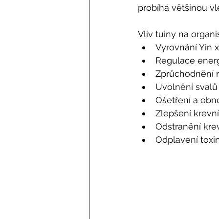
probíhá většinou vl
Vliv tuiny na orga
Vyrovnání Yin 
Regulace energ
Zprůchodnění 
Uvolnění svalů 
Ošetření a obn
Zlepšení krevní
Odstranění krev
Odplavení toxi