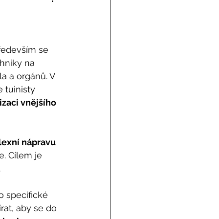
Především se 
hniky na 
la a orgánů. V 
 tuinisty 
zaci vnějšího 
exní nápravu 
e. Cílem je 
.
o specifické 
rat, aby se do 