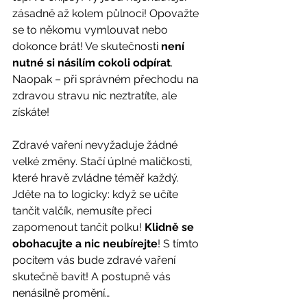
zásadně až kolem půlnoci! Opovažte 
se to někomu vymlouvat nebo 
dokonce brát! Ve skutečnosti 
není 
nutné si násilím cokoli odpírat
. 
Naopak – při správném přechodu na 
zdravou stravu nic neztratíte, ale 
získáte! 
Zdravé vaření nevyžaduje žádné 
velké změny. Stačí úplné maličkosti, 
které hravě zvládne téměř každý. 
Jděte na to logicky: když se učíte 
tančit valčík, nemusíte přeci 
zapomenout tančit polku! 
Klidně se 
obohacujte a nic neubírejte
! S tímto 
pocitem vás bude zdravé vaření 
skutečně bavit! A postupně vás 
nenásilně promění… 