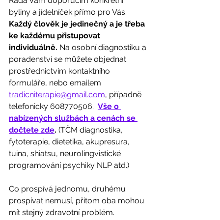
Ráda Vám doporučím konkrétní 
byliny a jídelníček přímo pro Vás. 
Každý člověk je jedinečný a je třeba 
ke každému přistupovat 
individuálně.
 Na osobní diagnostiku a 
poradenství se můžete objednat 
prostřednictvím kontaktního 
formuláře, nebo emailem 
tradicniterapie@gmail.com
, případně 
telefonicky 608770506.  
Vše o 
nabízených službách a cenách se 
dočtete zde
.
 (TČM diagnostika, 
fytoterapie, dietetika, akupresura, 
tuina, shiatsu, neurolingvistické 
programování psychiky NLP atd.)
Co prospívá jednomu, druhému 
prospívat nemusí, přitom oba mohou 
mít stejný zdravotní problém. 