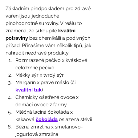
Základním předpokladem pro zdravé 
vaření jsou jednoduché 
plnohodnotné suroviny. V reálu to 
znamená, že si koupíte 
kvalitní 
potraviny 
bez chemikálií a podivných 
přísad. Přinášíme vám několik tipů, jak 
nahradit nezdravé produkty: 
Rozmrazené pečivo x kváskové 
celozrnné pečivo
Měkký sýr x tvrdý sýr
Margarín x pravé máslo (či 
kvalitní tuk
)
Chemicky ošetřené ovoce x 
domácí ovoce z farmy
Mléčná laciná čokoláda x 
kakaová 
čokoláda
 oslazená stévií
Běžná zmrzlina x smetanovo-
jogurtová zmrzlina