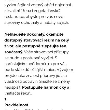
vyzkoušejte si zdravý oběd objednat 
z kvalitní (třeba i vegetariánské) 
restaurace, abyste pro vás nové 
suroviny ochutnaly a nebály se jich.
Nehledejte dokonalý, okamžitě 
dostupný stravovací režim na celý 
život, ale postupně zlepšujte ten 
současný. 
Vaše stravovací přístupy 
se budou postupně vyvíjet. S 
narůstajícím uvědoměním pro vás 
bude stále důležitější intuice. Vývojem 
projde také znalost přípravy jídla a 
vlastností potravin. Snažte se změny 
neuspíšit. 
Postupujte harmonicky
 a 
„netlačte řeku“… 
1.
Pravidelnost