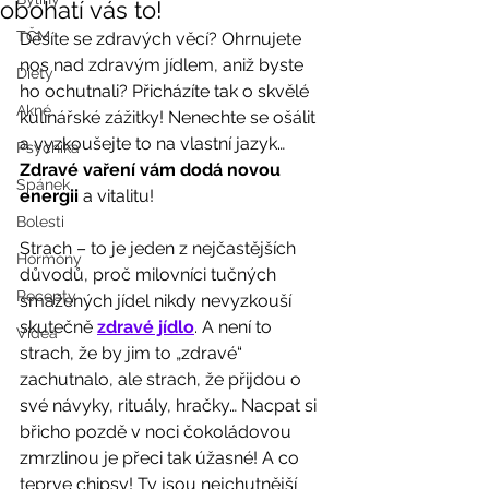
obohatí vás to!
TČM
Děsíte se zdravých věcí? Ohrnujete 
nos nad zdravým jídlem, aniž byste 
Diety
ho ochutnali? Přicházíte tak o skvělé 
Akné
kulinářské zážitky! Nenechte se ošálit 
a vyzkoušejte to na vlastní jazyk… 
Psychika
Zdravé vaření vám dodá novou 
Spánek
energii 
a vitalitu! 
Bolesti
Strach – to je jeden z nejčastějších 
Hormony
důvodů, proč milovníci tučných 
Recepty
smažených jídel nikdy nevyzkouší 
skutečně 
zdravé jídlo
. A není to 
Videa
strach, že by jim to „zdravé“ 
zachutnalo, ale strach, že přijdou o 
své návyky, rituály, hračky… Nacpat si 
břicho pozdě v noci čokoládovou 
zmrzlinou je přeci tak úžasné! A co 
teprve chipsy! Ty jsou nejchutnější 