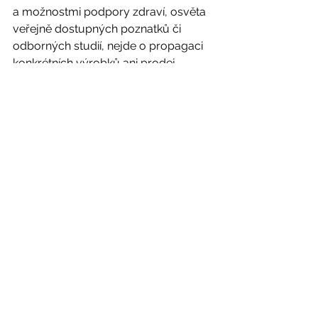
a možnostmi podpory zdraví, osvěta 
veřejně dostupných poznatků či 
odborných studií, nejde o propagaci 
konkrétních výrobků ani prodej 
doplňků stravy. Jen bylinná léčba a 
změna jídelníčku nemůže dle 
legislativních norem nahradit léčbu 
západní medicínou. Tradiční medicína 
je velmi úspěšná v případě dobře 
nastolené spolupráce. Někdy je léčba 
dlouhodobá, ale její pozitivní vliv 
pocítíte již po pár dnech či týdnech.
#vaření
dieta
hubnutí
TČM