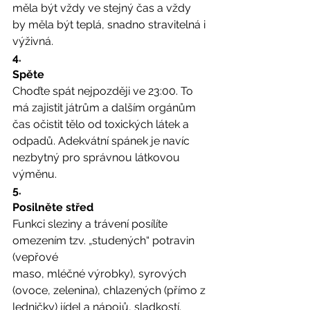
měla být vždy ve stejný čas a vždy 
by měla být teplá, snadno stravitelná i 
výživná. 
4.
Spěte
Choďte spát nejpozději ve 23:00. To 
má zajistit játrům a dalším orgánům 
čas očistit tělo od toxických látek a 
odpadů. Adekvátní spánek je navíc 
nezbytný pro správnou látkovou 
výměnu. 
5.
Posilněte střed
Funkci sleziny a trávení posílíte 
omezením tzv. „studených“ potravin 
(vepřové
maso, mléčné výrobky), syrových 
(ovoce, zelenina), chlazených (přímo z 
ledničky) jídel a nápojů, sladkostí. 