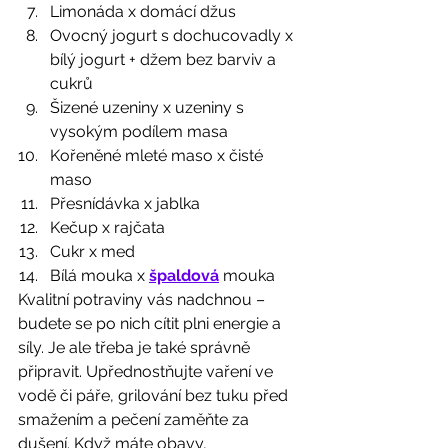
Limonáda x domácí džus
Ovocný jogurt s dochucovadly x 
bílý jogurt + džem bez barviv a 
cukrů
Šizené uzeniny x uzeniny s 
vysokým podílem masa
Kořeněné mleté maso x čisté 
maso
Přesnídávka x jablka
Kečup x rajčata
Cukr x med
Bílá mouka x 
špaldová
 mouka 
Kvalitní potraviny vás nadchnou – 
budete se po nich cítit plni energie a 
síly. Je ale třeba je také správně 
připravit. Upřednostňujte vaření ve 
vodě či páře, grilování bez tuku před 
smažením a pečení zaměňte za 
dušení. Když máte obavy, 