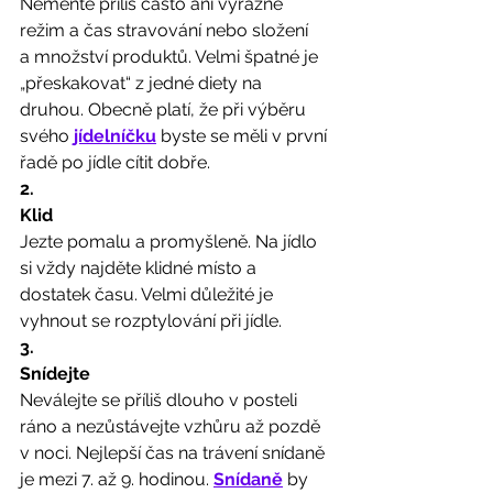
Neměňte příliš často ani výrazně 
režim a čas stravování nebo složení
a množství produktů. Velmi špatné je 
„přeskakovat“ z jedné diety na 
druhou. Obecně platí, že při výběru 
svého 
jídelníčku
 byste se měli v první 
řadě po jídle cítit dobře. 
2.
Klid
Jezte pomalu a promyšleně. Na jídlo 
si vždy najděte klidné místo a 
dostatek času. Velmi důležité je 
vyhnout se rozptylování při jídle. 
3.
Snídejte
Neválejte se příliš dlouho v posteli 
ráno a nezůstávejte vzhůru až pozdě 
v noci. Nejlepší čas na trávení snídaně 
je mezi 7. až 9. hodinou. 
Snídaně
 by 