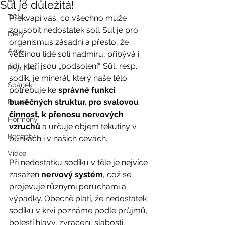
Sůl je důležitá!
TČM
Překvapí vás, co všechno může 
způsobit nedostatek soli. Sůl je pro 
Diety
organismus zásadní a přesto, že 
Akné
většinou lidé solí nadmíru, přibývá i 
lidí, kteří jsou „podsolení“. Sůl, resp. 
Psychika
sodík, je minerál, který naše tělo 
Spánek
potřebuje ke 
správné funkci 
buněčných struktur, pro svalovou 
Bolesti
činnost, k přenosu nervových 
Hormony
vzruchů
 a určuje objem tekutiny v 
Recepty
buňkách i v našich cévách.  
Videa
Při nedostatku sodíku v těle je nejvíce 
zasažen 
nervový systém
, což se 
projevuje různými poruchami a 
výpadky. Obecně platí, že nedostatek 
sodíku v krvi poznáme podle průjmů, 
bolestí hlavy, zvracení, slabosti, 