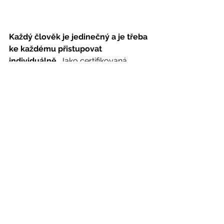
Každý člověk je jedinečný a je třeba 
ke každému přistupovat 
individuálně.
 Jako certifikovaná 
terapeutka vám ráda pomohu na vaší 
cestě ke spokojenosti. Na osobní 
diagnostiku a poradenství se můžete 
objednat prostřednictvím kontaktního 
formuláře, nebo emailem 
tradicniterapie@gmail.com
, případně 
telefonicky 608770506. 
Vše o 
nabízených službách a cenách se 
dočtete zde
.  
Upozornění: Informace uvedené na 
tomto webu www.tradicni-terapie.cz 
jsou pouze informativní a nejsou 