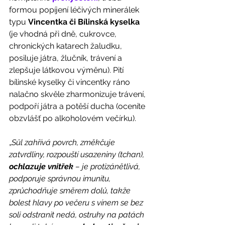
formou popíjení léčivých minerálek 
typu 
Vincentka či Bílinská kyselka
(je vhodná při dně, cukrovce, 
chronických katarech žaludku, 
posiluje játra, žlučník, trávení a 
zlepšuje látkovou výměnu). Pití 
bílinské kyselky či vincentky ráno 
nalačno skvěle zharmonizuje trávení, 
podpoří játra a potěší ducha (oceníte 
obzvlášť po alkoholovém večírku). 
„
Sůl zahřívá povrch, změkčuje 
zatvrdliny, rozpouští usazeniny (tchan), 
ochlazuje vnitřek
 – je protizánětlivá, 
podporuje správnou imunitu, 
zprůchodňuje směrem dolů, takže 
bolest hlavy po večeru s vínem se bez 
soli odstranit nedá, ostruhy na patách 