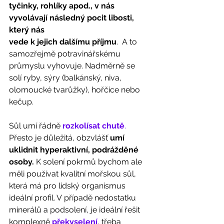
tyčinky, rohlíky apod., v nás 
vyvolávají následný pocit libosti, 
který nás
vede k jejich dalšímu příjmu
.  A to 
samozřejmě potravinářskému 
průmyslu vyhovuje. Nadměrně se 
solí ryby, sýry (balkánský, niva, 
olomoucké tvarůžky), hořčice nebo 
kečup.  
Sůl umí řádně 
rozkolísat chutě
.
Přesto je důležitá, obzvlášť 
umí 
uklidnit hyperaktivní, podrážděné 
osoby.
 K solení pokrmů bychom ale 
měli používat kvalitní mořskou sůl, 
která má pro lidský organismus 
ideální profil. V případě nedostatku 
minerálů a podsolení, je ideální řešit 
komplexně 
překyselení
, třeba 