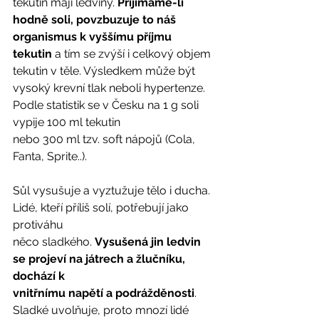
tekutin mají ledviny. 
Přijímáme-li 
hodně soli, povzbuzuje to náš 
organismus k vyššímu příjmu 
tekutin
 a tím se zvýší i celkový objem 
tekutin v těle. Výsledkem může být 
vysoký krevní tlak neboli hypertenze. 
Podle statistik se v Česku na 1 g soli 
vypije 100 ml tekutin
nebo 300 ml tzv. soft nápojů (Cola, 
Fanta, Sprite..). 
Sůl vysušuje a vyztužuje tělo i ducha. 
Lidé, kteří příliš solí, potřebují jako 
protiváhu
něco sladkého. 
Vysušená jin ledvin 
se projeví na játrech a žlučníku, 
dochází k
vnitřnímu napětí a podrážděnosti
. 
Sladké uvolňuje, proto mnozí lidé 