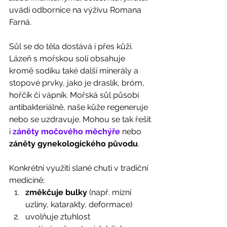
uvádí odbornice na výživu Romana 
Farná. 
Sůl se do těla dostává i přes kůži. 
Lázeň s mořskou solí obsahuje 
kromě sodíku také další minerály a 
stopové prvky, jako je draslík, bróm, 
hořčík či vápník. Mořská sůl působí 
antibakteriálně, naše kůže regeneruje 
nebo se uzdravuje. Mohou se tak řešit 
i 
záněty močového měchýře
nebo 
záněty gynekologického původu
.   
Konkrétní využití slané chuti v tradiční 
medicíně: 
změkčuje bulky
 (např. mízní 
uzliny, katarakty, deformace)
uvolňuje ztuhlost