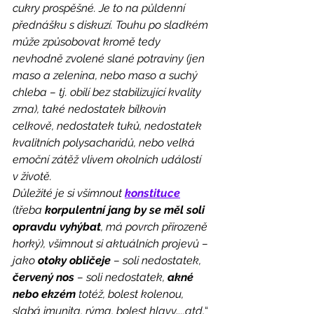
cukry prospěšné. Je to na půldenní 
přednášku s diskuzí. Touhu po sladkém 
může způsobovat kromě tedy 
nevhodně zvolené slané potraviny (jen 
maso a zelenina, nebo maso a suchý 
chleba – tj. obilí bez stabilizující kvality 
zrna), také nedostatek bílkovin 
celkově, nedostatek tuků, nedostatek 
kvalitních polysacharidů, nebo velká 
emoční zátěž vlivem okolních událostí 
v životě.
Důležité je si všimnout 
konstituce
(třeba 
korpulentní jang by se měl soli 
opravdu vyhýbat
, má povrch přirozeně 
horký), všimnout si aktuálních projevů – 
jako 
otoky obličeje
 – soli nedostatek, 
červený nos
 – soli nedostatek, 
akné 
nebo ekzém
 totéž, bolest kolenou, 
slabá imunita, rýma, bolest hlavy…..atd,
“ 