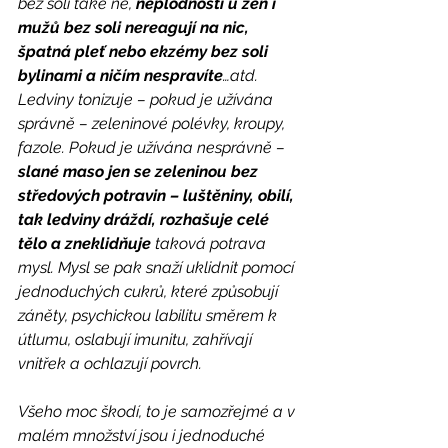
bez soli také ne, 
neplodnosti u žen i 
mužů bez soli nereagují na nic, 
špatná pleť nebo ekzémy bez soli 
bylinami a ničím nespravíte
…atd.  
Ledviny tonizuje – pokud je užívána 
správně – zeleninové polévky, kroupy, 
fazole. Pokud je užívána nesprávně – 
slané maso jen se zeleninou bez 
středových potravin – luštěniny, obilí, 
tak ledviny dráždí, rozhašuje celé 
tělo a zneklidňuje 
taková potrava 
mysl. Mysl se pak snaží uklidnit pomocí 
jednoduchých cukrů, které způsobují 
záněty, psychickou labilitu směrem k 
útlumu, oslabují imunitu, zahřívají 
vnitřek a ochlazují povrch. 
Všeho moc škodí, to je samozřejmé a v 
malém množství jsou i jednoduché 