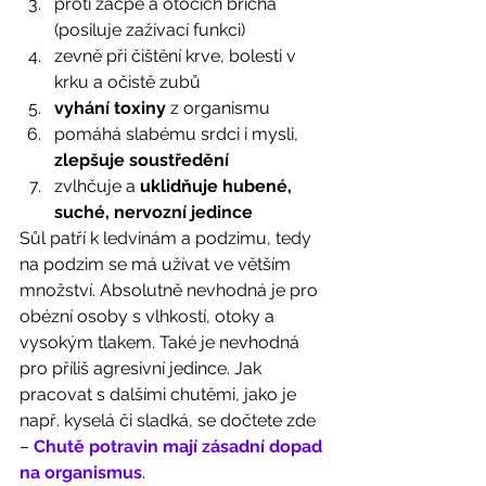
proti zácpě a otocích břicha 
(posiluje zažívací funkci)
zevně při čištění krve, bolesti v 
krku a očistě zubů
vyhání toxiny 
z organismu
pomáhá slabému srdci i mysli, 
zlepšuje soustředění
zvlhčuje a 
uklidňuje hubené, 
suché, nervozní jedince
Sůl patří k ledvinám a podzimu, tedy 
na podzim se má užívat ve větším 
množství. Absolutně nevhodná je pro 
obézní osoby s vlhkostí, otoky a 
vysokým tlakem. Také je nevhodná 
pro příliš agresivní jedince. Jak 
pracovat s dalšími chutěmi, jako je 
např. kyselá či sladká, se dočtete zde 
– 
Chutě potravin mají zásadní dopad 
na organismus
. 