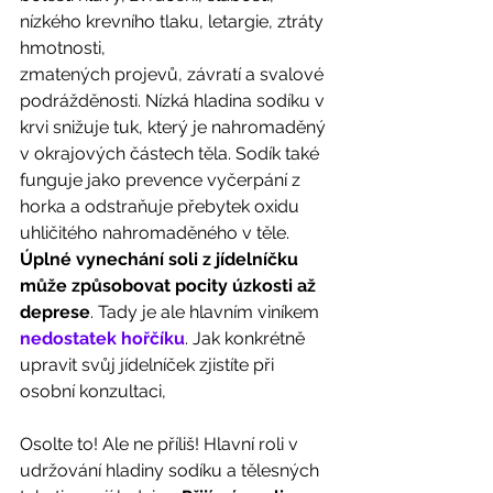
nízkého krevního tlaku, letargie, ztráty 
hmotnosti, 
zmatených projevů, závratí a svalové 
podrážděnosti. Nízká hladina sodíku v 
krvi snižuje tuk, který je nahromaděný 
v okrajových částech těla. Sodík také 
funguje jako prevence vyčerpání z 
horka a odstraňuje přebytek oxidu 
uhličitého nahromaděného v těle. 
Úplné vynechání soli z jídelníčku 
může způsobovat pocity úzkosti až 
deprese
. Tady je ale hlavním viníkem 
nedostatek hořčíku
. Jak konkrétně 
upravit svůj jídelníček zjistíte při 
osobní konzultaci, 
Osolte to! Ale ne příliš! Hlavní roli v 
udržování hladiny sodíku a tělesných 