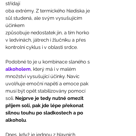
střídají
oba extrémy. Z termického hlediska je 
sůl studená, ale svým vysušujícím 
účinkem
způsobuje nedostatek jin, a tím horko 
v ledvinách, játrech i žlučníku a přes
kontrolní cyklus i v oblasti srdce. 
Podobné to je u kombinace slaného s 
alkoholem
, který má i v malém 
množství vysušující účinky. Navíc 
uvolňuje emoční napětí a emoce pak 
musí být opět stabilizovány pomocí 
soli. 
Nejprve je tedy nutné omezit 
příjem soli, pak jde lépe překonat 
silnou touhu po sladkostech a po 
alkoholu
. 
Dnes, když je jednou z hlavních 