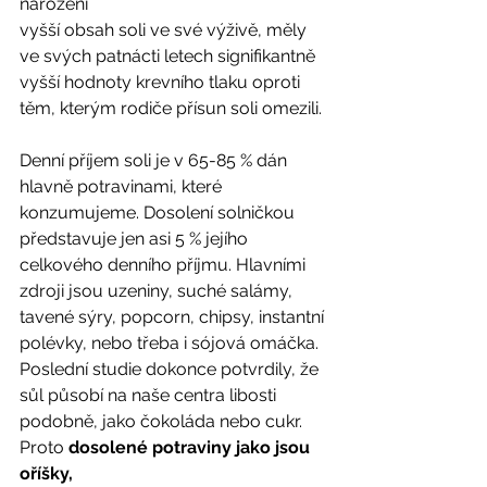
narození
vyšší obsah soli ve své výživě, měly 
ve svých patnácti letech signifikantně
vyšší hodnoty krevního tlaku oproti 
těm, kterým rodiče přísun soli omezili. 
Denní příjem soli je v 65-85 % dán 
hlavně potravinami, které 
konzumujeme. Dosolení solničkou 
představuje jen asi 5 % jejího 
celkového denního příjmu. Hlavními 
zdroji jsou uzeniny, suché salámy, 
tavené sýry, popcorn, chipsy, instantní 
polévky, nebo třeba i sójová omáčka. 
Poslední studie dokonce potvrdily, že 
sůl působí na naše centra libosti
podobně, jako čokoláda nebo cukr. 
Proto 
dosolené potraviny jako jsou 
oříšky,