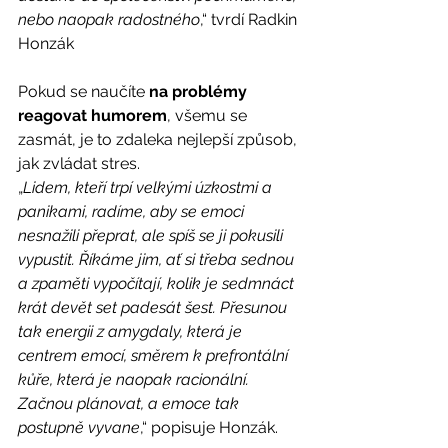
nebo naopak radostného
,“ tvrdí Radkin 
Honzák
Pokud se naučíte 
na problémy 
reagovat humorem
, všemu se 
zasmát, je to zdaleka nejlepší způsob, 
jak zvládat stres.
„
Lidem, kteří trpí velkými úzkostmi a 
panikami, radíme, aby se emoci 
nesnažili přeprat, ale spíš se ji pokusili 
vypustit. Říkáme jim, ať si třeba sednou 
a zpaměti vypočítají, kolik je sedmnáct 
krát devět set padesát šest. Přesunou 
tak energii z amygdaly, která je 
centrem emocí, směrem k prefrontální 
kůře, která je naopak racionální. 
Začnou plánovat, a emoce tak 
postupně vyvane
,“ popisuje Honzák.