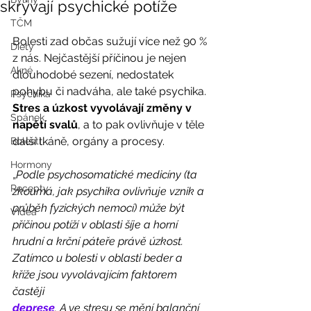
skrývají psychické potíže
TČM
Bolesti zad občas sužují více než 90 % 
Diety
z nás. Nejčastější příčinou je nejen 
Akné
dlouhodobé sezení, nedostatek 
pohybu či nadváha, ale také psychika. 
Psychika
Stres a úzkost vyvolávají změny v 
Spánek
napětí svalů
, a to pak ovlivňuje v těle 
další tkáně, orgány a procesy. 
Bolesti
Hormony
„
Podle psychosomatické medicíny (ta 
Recepty
zkoumá, jak psychika ovlivňuje vznik a 
průběh fyzických nemocí) může být 
Videa
příčinou potíží v oblasti šíje a horní 
hrudní a krční páteře právě úzkost. 
Zatímco u bolesti v oblasti beder a 
kříže jsou vyvolávajícím faktorem 
častěji
deprese
. A ve stresu se mění balanční 