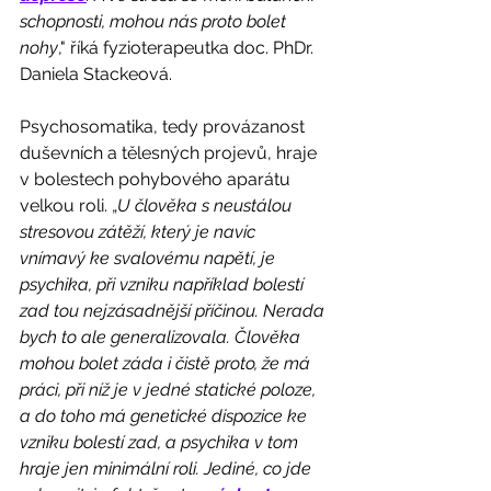
schopnosti, mohou nás proto bolet 
nohy
," říká fyzioterapeutka doc. PhDr. 
Daniela Stackeová. 
Psychosomatika, tedy provázanost 
duševních a tělesných projevů, hraje 
v bolestech pohybového aparátu 
velkou roli. „
U člověka s neustálou 
stresovou zátěží, který je navíc
vnímavý ke svalovému napětí, je 
psychika, při vzniku například bolestí 
zad tou nejzásadnější příčinou. Nerada 
bych to ale generalizovala. Člověka 
mohou bolet záda i čistě proto, že má 
práci, při níž je v jedné statické poloze, 
a do toho má genetické dispozice ke 
vzniku bolestí zad, a psychika v tom 
hraje jen minimální roli. Jediné, co jde 