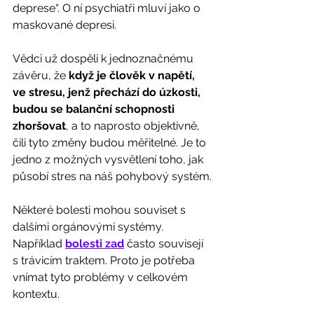
deprese“. O ní psychiatři mluví jako o 
maskované depresi. 
Vědci už dospěli k jednoznačnému 
závěru, že 
když je člověk v napětí, 
ve stresu, jenž přechází do úzkosti, 
budou se balanční schopnosti 
zhoršovat
, a to naprosto objektivně, 
čili tyto změny budou měřitelné. Je to 
jedno z možných vysvětlení toho, jak 
působí stres na náš pohybový systém.
Některé bolesti mohou souviset s 
dalšími orgánovými systémy. 
Například 
bolesti zad
 často souvisejí 
s trávicím traktem. Proto je potřeba 
vnímat tyto problémy v celkovém 
kontextu. 