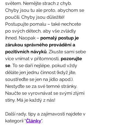
světem. Nemějte strach z chyb. 
Chyby jsou tu ale proto, abychom se 
poučili. Chyby jsou důležité! 
Postupujte pomalu – také nechcete 
po svých dětech, aby vše zvládly 
ihned. Naopak – 
pomalý postup je 
zárukou správného provádění a 
pozitivních návyků
. Zkuste sami sebe 
více vnímat v přítomnosti,
 pozorujte 
se
. To se daří nejlépe, pokud vždy 
děláte jen jednu činnost (když jíte, 
soustřeďte se jen na jídlo apod.). 
Nestyďte se za své temné stránky. 
Naučte se vyrovnávat se svými zlými 
stíny. Má je každý z nás!
Další rady, tipy a zajímavosti najdete v 
kategorii "
Články
".