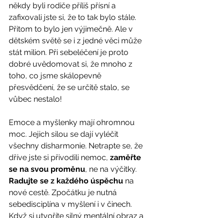
někdy byli rodiče příliš přísní a 
zafixovali jste si, že to tak bylo stále. 
Přitom to bylo jen výjimečně. Ale v 
dětském světě se i z jedné věci může 
stát milion. Při sebeléčení je proto 
dobré uvědomovat si, že mnoho z 
toho, co jsme skálopevně 
přesvědčení, že se určitě stalo, se 
vůbec nestalo!
Emoce a myšlenky mají ohromnou 
moc. Jejich silou se dají vyléčit 
všechny disharmonie. Netrapte se, že 
dříve jste si přivodili nemoc, 
zaměřte 
se na svou proměnu
, ne na výčitky. 
Radujte se z každého úspěchu
 na 
nové cestě. Zpočátku je nutná 
sebedisciplína v myšlení i v činech. 
Když si utvoříte silný mentální obraz a 