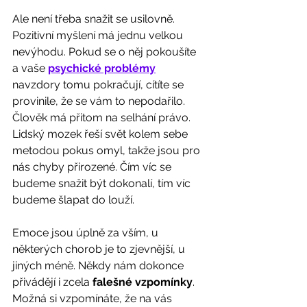
Ale není třeba snažit se usilovně. 
Pozitivní myšlení má jednu velkou 
nevýhodu. Pokud se o něj pokoušíte 
a vaše 
psychické problémy
navzdory tomu pokračují, cítíte se 
provinile, že se vám to nepodařilo. 
Člověk má přitom na selhání právo. 
Lidský mozek řeší svět kolem sebe 
metodou pokus omyl, takže jsou pro 
nás chyby přirozené. Čím víc se 
budeme snažit být dokonalí, tím víc 
budeme šlapat do louží. 
Emoce jsou úplně za vším, u 
některých chorob je to zjevnější, u 
jiných méně. Někdy nám dokonce 
přivádějí i zcela 
falešné vzpomínky
. 
Možná si vzpomínáte, že na vás 