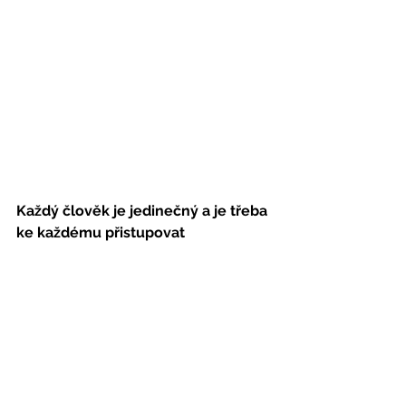
Každý člověk je jedinečný a je třeba 
ke každému přistupovat 
individuálně.
 Jako certifikovaná 
terapeutka vám ráda pomohu na vaší 
cestě ke spokojenosti. Na osobní 
diagnostiku a poradenství se můžete 
objednat prostřednictvím kontaktního 
formuláře, nebo emailem 
tradicniterapie@gmail.com
, případně 