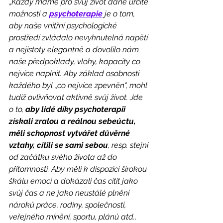
„
Každý máme pro svůj život dané určité 
možnosti a 
psychoterapie
 je o tom, 
aby naše vnitřní psychologické 
prostředí zvládalo nevyhnutelná napětí 
a nejistoty elegantně a dovolilo nám 
naše předpoklady, vlohy, kapacity co 
nejvíce naplnit. Aby základ osobnosti 
každého byl ,,co nejvíce zpevněn", mohl 
tudíž ovlivňovat aktivně svůj život. Jde 
o to, 
aby lidé díky psychoterapii 
získali zralou a reálnou sebeúctu, 
měli schopnost vytvářet důvěrné 
vztahy, cítili se sami sebou
, resp. stejní 
od začátku svého života až do 
přítomnosti. Aby měli k dispozici širokou 
škálu emocí a dokázali čas cítit jako 
svůj čas a ne jako neustálé plnění 
nároků práce, rodiny, společnosti, 
veřejného mínění, sportu, plánů atd., 