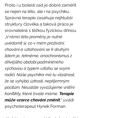
Proto i u bolestí zad je dobré zaměřit 
se nejen na tělo, ale i na psychiku. 
Správná terapie zasahuje nejhlubší 
struktury člověka a taková práce je 
srovnatelná s těžkou fyzickou dřinou. 
„
V rámci této proměny je nutné 
uvědomit si, co v mém prožívání, 
chování a vztahování se k druhým 
lidem je, řekněme, anachronismus z 
dřívějšího období podmíněného 
výchovou a typem vztahu se svými 
rodiči. Naše psychika má tu vlastnost, 
že se vyhýbá úzkosti, nepříjemným 
pocitům. Neustále vyvažujeme vnitřní 
konflikty, které trvale máme. 
Terapie 
může vzorce chování změnit
,“ uvádí 
psychoterapeut Hynek Forman.