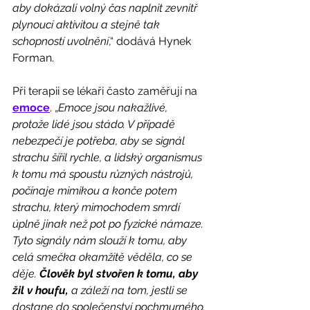
aby dokázali volný čas naplnit zevnitř 
plynoucí aktivitou a stejně tak 
schopností uvolnění
,“ dodává Hynek 
Forman. 
Při terapii se lékaři často zaměřují na 
emoce
. „
Emoce jsou nakažlivé, 
protože lidé jsou stádo. V případě 
nebezpečí je potřeba, aby se signál 
strachu šířil rychle, a lidský organismus 
k tomu má spoustu různých nástrojů, 
počínaje mimikou a konče potem 
strachu, který mimochodem smrdí 
úplně jinak než pot po fyzické námaze. 
Tyto signály nám slouží k tomu, aby 
celá smečka okamžitě věděla, co se 
děje. 
Člověk byl stvořen k tomu, aby 
žil v houfu,
 a záleží na tom, jestli se 
dostane do společenství pochmurného, 