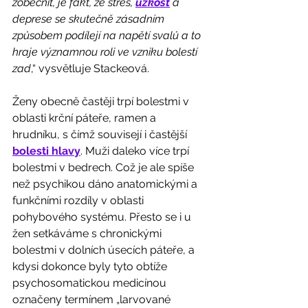
zobecnit, je fakt, že stres, 
úzkost
 a 
deprese se skutečně zásadním 
způsobem podílejí na napětí svalů a to 
hraje významnou roli ve vzniku bolestí 
zad
,“ vysvětluje Stackeová.
Ženy obecně častěji trpí bolestmi v 
oblasti krční páteře, ramen a 
hrudníku, s čímž souvisejí i častější 
bolesti hlavy
. Muži daleko více trpí 
bolestmi v bedrech. Což je ale spíše 
než psychikou dáno anatomickými a 
funkčními rozdíly v oblasti 
pohybového systému. Přesto se i u 
žen setkáváme s chronickými 
bolestmi v dolních úsecích páteře, a 
kdysi dokonce byly tyto obtíže 
psychosomatickou medicínou 
označeny termínem „larvované 