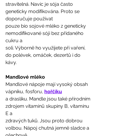
stravitelná. Navíc je sója často 
geneticky modifikována. Proto se 
doporučuje používat
pouze bio sojové mléko z geneticky 
nemodifikované sóji bez přidaného 
cukru a
soli. Výborně ho využijete při vaření, 
do polévek, omáček, dezertů i do 
kávy. 
Mandlové mléko 
Mandlové nápoje mají vysoký obsah 
vápníku, fosforu, 
hořčíku
a draslíku. Mandle jsou také přírodním 
zdrojem vitamínů skupiny B, vitamínu 
E a
zdravých tuků. Jsou proto dobrou 
volbou. Nápoj chutná jemně sladce a 
ořechově.