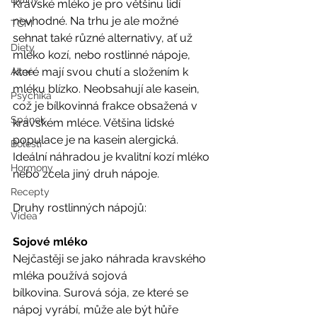
Kravské mléko je pro většinu lidí 
nevhodné. Na trhu je ale možné 
TČM
sehnat také různé alternativy, ať už 
Diety
mléko kozí, nebo rostlinné nápoje, 
které mají svou chutí a složením k 
Akné
mléku blízko. Neobsahují ale kasein, 
Psychika
což je bílkovinná frakce obsažená v 
Spánek
kravském mléce. Většina lidské 
populace je na kasein alergická. 
Bolesti
Ideální náhradou je kvalitní kozí mléko 
Hormony
nebo zcela jiný druh nápoje. 
Recepty
Druhy rostlinných nápojů: 
Videa
Sojové mléko
Nejčastěji se jako náhrada kravského 
mléka používá sojová
bílkovina. Surová sója, ze které se 
nápoj vyrábí, může ale být hůře