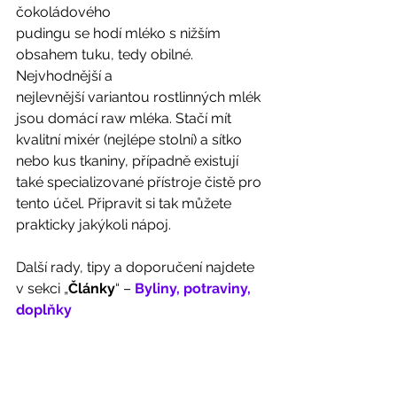
čokoládového
pudingu se hodí mléko s nižším 
obsahem tuku, tedy obilné. 
Nejvhodnější a
nejlevnější variantou rostlinných mlék 
jsou domácí raw mléka. Stačí mít
kvalitní mixér (nejlépe stolní) a sítko 
nebo kus tkaniny, případně existují
také specializované přístroje čistě pro 
tento účel. Připravit si tak můžete
prakticky jakýkoli nápoj. 
Další rady, tipy a doporučení najdete 
v sekci „
Články
“ – 
Byliny, potraviny, 
doplňky