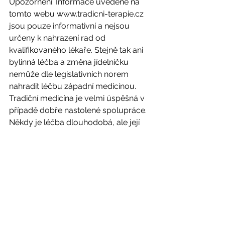
Upozornění: Informace uvedené na 
tomto webu www.tradicni-terapie.cz 
jsou pouze informativní a nejsou 
určeny k nahrazení rad od 
kvalifikovaného lékaře. Stejně tak ani 
bylinná léčba a změna jídelníčku 
nemůže dle legislativních norem 
nahradit léčbu západní medicínou. 
Tradiční medicína je velmi úspěšná v 
případě dobře nastolené spolupráce. 
Někdy je léčba dlouhodobá, ale její 
pozitivní vliv pocítíte již po pár dnech 
či týdnech.
#mléko
#ovesné
#rýžové
#rostlinnámléka
#sojové
#mandlové
#kokosové
strava
dietetika
Diety