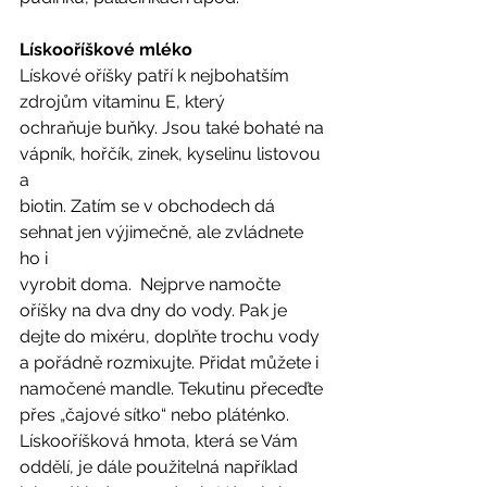
Lískooříškové mléko
Lískové oříšky patří k nejbohatším 
zdrojům vitaminu E, který
ochraňuje buňky. Jsou také bohaté na 
vápník, hořčík, zinek, kyselinu listovou 
a
biotin. Zatím se v obchodech dá 
sehnat jen výjimečně, ale zvládnete 
ho i
vyrobit doma.  Nejprve namočte 
oříšky na dva dny do vody. Pak je 
dejte do mixéru, doplňte trochu vody 
a pořádně rozmixujte. Přidat můžete i 
namočené mandle. Tekutinu přeceďte 
přes „čajové sítko“ nebo pláténko. 
Lískooříšková hmota, která se Vám 
oddělí, je dále použitelná například 