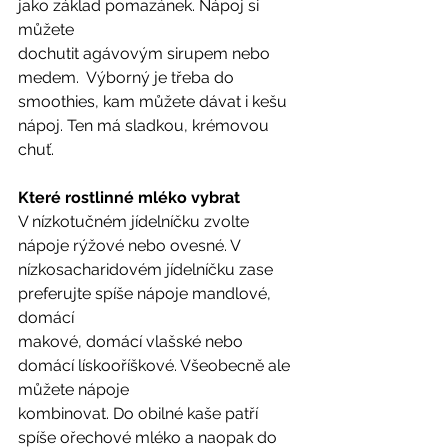
jako základ pomazánek. Nápoj si 
můžete
dochutit agávovým sirupem nebo 
medem.  Výborný je třeba do 
smoothies, kam můžete dávat i kešu 
nápoj. Ten má sladkou, krémovou 
chuť.  
Které rostlinné mléko vybrat 
V nízkotučném jídelníčku zvolte 
nápoje rýžové nebo ovesné. V
nízkosacharidovém jídelníčku zase 
preferujte spíše nápoje mandlové, 
domácí
makové, domácí vlašské nebo 
domácí lískooříškové. Všeobecně ale 
můžete nápoje
kombinovat. Do obilné kaše patří 
spíše ořechové mléko a naopak do 