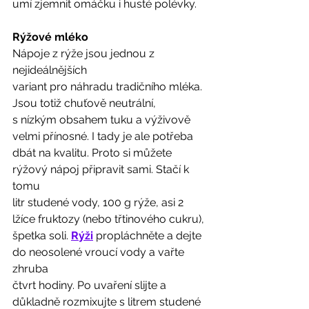
umí zjemnit omáčku i husté polévky. 
Rýžové mléko
Nápoje z rýže jsou jednou z 
nejideálnějších
variant pro náhradu tradičního mléka. 
Jsou totiž chuťově neutrální,
s nízkým obsahem tuku a výživově 
velmi přínosné. I tady je ale potřeba
dbát na kvalitu. Proto si můžete 
rýžový nápoj připravit sami. Stačí k 
tomu
litr studené vody, 100 g rýže, asi 2 
lžíce fruktozy (nebo třtinového cukru),
špetka soli. 
Rýži
 propláchněte a dejte 
do neosolené vroucí vody a vařte 
zhruba
čtvrt hodiny. Po uvaření slijte a 
důkladně rozmixujte s litrem studené 