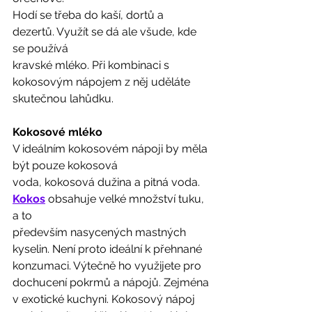
Hodí se třeba do kaší, dortů a 
dezertů. Využít se dá ale všude, kde 
se používá
kravské mléko. Při kombinaci s 
kokosovým nápojem z něj uděláte
skutečnou lahůdku.  
Kokosové mléko
V ideálním kokosovém nápoji by měla 
být pouze kokosová
voda, kokosová dužina a pitná voda. 
Kokos
 obsahuje velké množství tuku, 
a to
především nasycených mastných 
kyselin. Není proto ideální k přehnané
konzumaci. Výtečně ho využijete pro 
dochucení pokrmů a nápojů. Zejména
v exotické kuchyni. Kokosový nápoj 