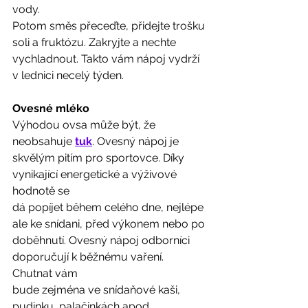
vody.
Potom směs přeceďte, přidejte trošku 
soli a fruktózu. Zakryjte a nechte
vychladnout. Takto vám nápoj vydrží 
v lednici necelý týden.  
Ovesné mléko
Výhodou ovsa může být, že 
neobsahuje 
tuk
. Ovesný nápoj je
skvělým pitím pro sportovce. Díky 
vynikající energetické a výživové 
hodnotě se
dá popíjet během celého dne, nejlépe 
ale ke snídani, před výkonem nebo po
doběhnutí. Ovesný nápoj odborníci 
doporučují k běžnému vaření. 
Chutnat vám
bude zejména ve snídaňové kaši, 
pudinku, palačinkách apod.  