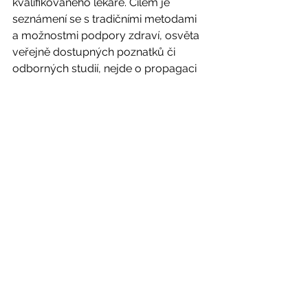
kvalifikovaného lékaře. Cílem je 
seznámení se s tradičními metodami 
a možnostmi podpory zdraví, osvěta 
veřejně dostupných poznatků či 
odborných studií, nejde o propagaci 
konkrétních výrobků ani prodej 
doplňků stravy. Jen bylinná léčba a 
změna jídelníčku nemůže dle 
legislativních norem nahradit léčbu 
západní medicínou. Tradiční medicína 
je velmi úspěšná v případě dobře 
nastolené spolupráce. Někdy je léčba 
dlouhodobá, ale její pozitivní vliv 
pocítíte již po pár dnech či týdnech..
#bakterie
#střeva
imunita
Bolesti