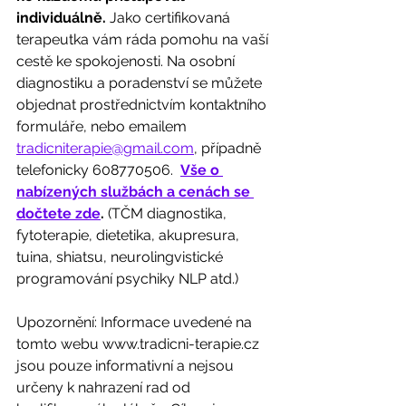
individuálně.
 Jako certifikovaná 
terapeutka vám ráda pomohu na vaší 
cestě ke spokojenosti. Na osobní 
diagnostiku a poradenství se můžete 
objednat prostřednictvím kontaktního 
formuláře, nebo emailem 
tradicniterapie@gmail.com
, případně 
telefonicky 608770506.  
Vše o 
nabízených službách a cenách se 
dočtete zde
.
 (TČM diagnostika, 
fytoterapie, dietetika, akupresura, 
tuina, shiatsu, neurolingvistické 
programování psychiky NLP atd.)
Upozornění: Informace uvedené na 
tomto webu www.tradicni-terapie.cz 
jsou pouze informativní a nejsou 
určeny k nahrazení rad od 