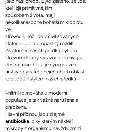
jako naši předci. Bylo zjištěno, že lidé, 
kteří žijí primitivnějším
způsobem života, mají 
několikanásobně bohatší mikrobiotu 
ve
střevech, než lidé v civilizovaných 
státech. Jde o propastný rozdíl! 
Životní styl našich předků byl pro 
střevní mikroby výrazně přívětivější. 
Pestrá mikrobiota je nyní pouze u
hrstky obyvatel z nejchudších oblastí, 
kde lidé žijí stylem našich předků. 
Vnitřní rovnováha u moderní 
populace je tak vážně narušena a 
ohrožena.
Hlavní příčinou jsou zřejmě 
antibiotika
, díky kterým někteří
mikroby z organismu navždy zmizí. 