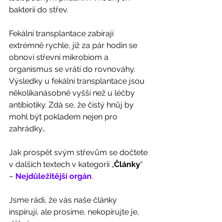
bakterií do střev. 
Fekální transplantace zabírají 
extrémně rychle, již za pár hodin se 
obnoví střevní mikrobiom a 
organismus se vrátí do rovnováhy.
Výsledky u fekální transplantace jsou 
několikanásobně vyšší než u léčby 
antibiotiky. Zdá se, že čistý hnůj by 
mohl být pokladem nejen pro 
zahrádky… 
Jak prospět svým střevům se dočtete 
v dalších textech v kategorii „
Články
“ 
– 
Nejdůležitější orgán
. 
Jsme rádi, že vás naše články 
inspirují, ale prosíme, nekopírujte je, 