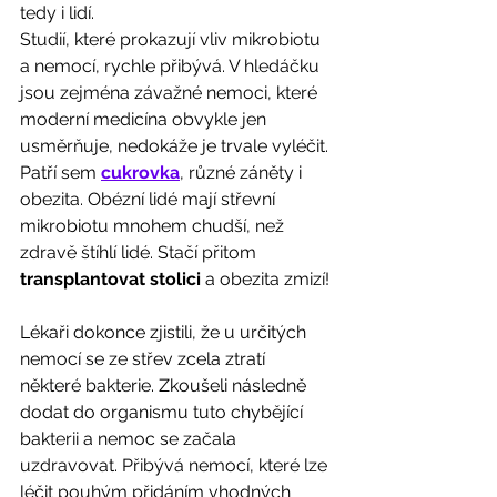
tedy i lidí. 
Studií, které prokazují vliv mikrobiotu 
a nemocí, rychle přibývá. V hledáčku 
jsou zejména závažné nemoci, které 
moderní medicína obvykle jen 
usměrňuje, nedokáže je trvale vyléčit. 
Patří sem 
cukrovka
, různé záněty i 
obezita. Obézní lidé mají střevní 
mikrobiotu mnohem chudší, než 
zdravě štíhlí lidé. Stačí přitom 
transplantovat stolici 
a obezita zmizí! 
Lékaři dokonce zjistili, že u určitých 
nemocí se ze střev zcela ztratí
některé bakterie. Zkoušeli následně 
dodat do organismu tuto chybějící 
bakterii a nemoc se začala 
uzdravovat. Přibývá nemocí, které lze 
léčit pouhým přidáním vhodných 