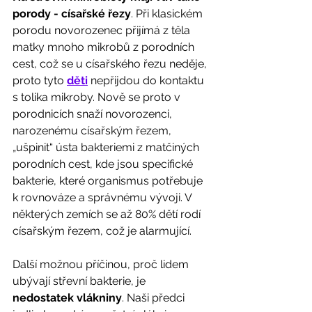
porody - císařské řezy
. Při klasickém 
porodu novorozenec přijímá z těla 
matky mnoho mikrobů z porodních 
cest, což se u císařského řezu neděje, 
proto tyto 
děti
 nepřijdou do kontaktu 
s tolika mikroby. Nově se proto v 
porodnicích snaží novorozenci, 
narozenému císařským řezem, 
„ušpinit“ ústa bakteriemi z matčiných 
porodních cest, kde jsou specifické 
bakterie, které organismus potřebuje 
k rovnováze a správnému vývoji. V 
některých zemích se až 80% dětí rodí 
císařským řezem, což je alarmující. 
Další možnou příčinou, proč lidem 
ubývají střevní bakterie, je 
nedostatek vlákniny
. Naši předci 