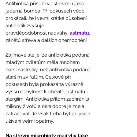
Antibiotika působí ve střevech jako 
jaderná bomba. Při pokusech vědci 
prokázali, že i velmi krátké působení 
antibiotik zvyšuje
pravděpodobnost nadváhy, 
astmatu
, 
zánětů střeva a dalších onemocnění. 
Zajímavé ale je, že antibiotika podaná 
mladým zvířatům měla mnohem 
horší následky, než antibiotika podaná 
starším zvířatům. Celkově při 
pokusech byla prokázána výrazně 
vyšší náchylnost k obezitě, astmatu i 
alergiím. Antibiotika přitom zachránila
miliony životů a není dobré je zcela 
zatracovat. Je však třeba být při jejich 
užívání velmi opatrný. 
Na střevní mikrobioty mají vliv také 