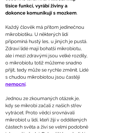
tisíce funkcí, vyrábí živiny a 
dokonce komunikují s mozkem
. 
Každý člověk má přitom jedinečnou 
mikrobiotiku. U některých lidí 
připomíná hustý les, u jiných je pustá. 
Zdraví lidé mají bohatší mikrobiotu, 
ale i mezi zdravými jsou velké rozdíly, 
o mikrobiotu totiž můžeme snadno 
přijít, tedy může se rychle změnit. Lidé 
s chudou mikrobiotou jsou častěji 
nemocní
. 
Jednou ze zkoumaných otázek je, 
kdy se mikrobi začali z našich střev
vytrácet. Proto vědci srovnávali 
mikrobiot u lidí, kteří žijí v oddělených 
částech světa a živí se velmi podobně 