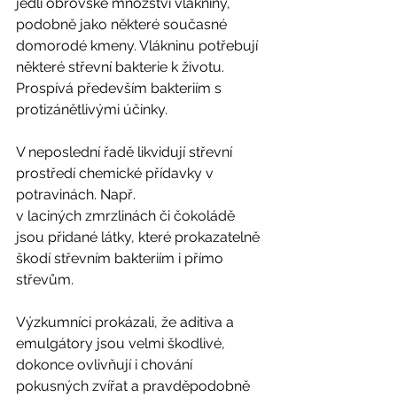
jedli obrovské množství vlákniny, 
podobně jako některé současné 
domorodé kmeny. Vlákninu potřebují 
některé střevní bakterie k životu. 
Prospívá především bakteriím s 
protizánětlivými účinky. 
V neposlední řadě likvidují střevní 
prostředí chemické přídavky v 
potravinách. Např.   
v laciných zmrzlinách či čokoládě 
jsou přidané látky, které prokazatelně 
škodí střevním bakteriím i přímo 
střevům.
Výzkumníci prokázali, že aditiva a 
emulgátory jsou velmi škodlivé, 
dokonce ovlivňují i chování 
pokusných zvířat a pravděpodobně 