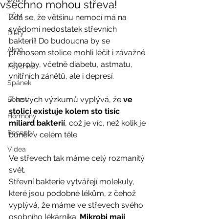
všechno mohou střeva!
TČM
Zdá se, že většinu nemocí má na 
svědomí nedostatek střevních 
Diety
bakterií! Do budoucna by se 
Akné
přenosem stolice mohli léčit i závažné 
choroby, včetně diabetu, astmatu, 
Psychika
vnitřních zánětů, ale i depresí. 
Spánek
Z nových výzkumů vyplývá, že 
ve 
Bolesti
stolici existuje kolem sto tisíc 
Hormony
miliard bakterií
, což je víc, než kolik je 
Recepty
buněk v celém těle.
Videa
Ve střevech tak máme celý rozmanitý 
svět. 
Střevní bakterie vytvářejí molekuly, 
které jsou podobné lékům, z čehož 
vyplývá, že máme ve střevech svého 
osobního lékárníka. 
Mikrobi mají 