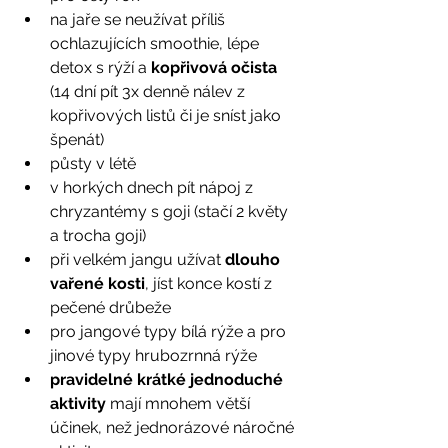
na jaře se neužívat příliš 
ochlazujících smoothie, lépe 
detox s rýží a 
kopřivová očista
(14 dní pít 3x denně nálev z 
kopřivových listů či je sníst jako 
špenát)
půsty v létě
v horkých dnech pít nápoj z 
chryzantémy s goji (stačí 2 květy 
a trocha goji)
při velkém jangu užívat 
dlouho 
vařené kosti
, jíst konce kostí z 
pečené drůbeže
pro jangové typy bílá rýže a pro 
jinové typy hrubozrnná rýže
pravidelné krátké jednoduché 
aktivity
 mají mnohem větší 
účinek, než jednorázové náročné 