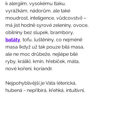
k alergiím, vysokému tlaku, 
vyrážkám, nádorům, ale také 
moudrost, inteligence, vůdcovství) – 
má jíst hodně syrové zeleniny, ovoce, 
obilniny bez slupek, brambory, 
batáty
, tofu, luštěniny, co nejméně 
masa (když už tak pouze bílá masa, 
ale ne moc drůbeže, nejlépe bílé 
ryby, králík), kmín, hřebíček, máta, 
nové koření, koriandr.
Nejpohyblivější je Váta (éterická, 
hubená - nepřibírá, křehká, intuitivní, 
důvěřivá, kreativní, zranitelná, 
nestabilní, trpí na úzkosti, deprese, 
mění své názory, potřebuje zázemí, 
prohřátí) – potřebuje sladkou chuť, 
kaše, teplá jídla, kompoty, tučné 
maso, kroupy, polévky, skořice, 