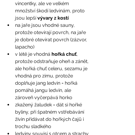
vincentky, ale ve velkém 
množství škodí ledvinám, proto 
jsou lepší 
vývary z kostí
na jaře jsou vhodné sauny, 
protože otevírají povrch, na jaře 
je dobré otevírat povrch (zázvor, 
lapacho)
v létě je vhodná 
hořká chuť
, 
protože odstraňuje oheň a zánět, 
ale hořká chuť celeru, sezamu je 
vhodná pro zimu, protože 
doplňuje jang ledvin = hořká 
pomáhá jangu ledvin, ale 
zároveň vyčerpává horko
zkažený žaludek = dát si hořké 
byliny, při špatném vstřebávání 
živin přidávat do hořkých čajů i 
trochu sladkého
ledviny souvisí s otcem a strachy 