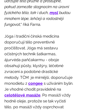
udržujte tělo pružné a prostupné, 
pokud zamezíte stagnacím na úrovni 
fyzického těla, tak i duch, 
mysl
 budou 
mnohem lépe, lehčeji a radostněji 
fungovat
,“ říká Farna.
Jóga i tradiční čínská medicína 
doporučují tělo preventivně 
pročišťovat. Jóga má sestavu 
očistných technik šatkarmas, 
ájurvéda paňčakarmu - oboje 
obsahují půsty, klystýry, léčebné 
zvracení a podobné drastické 
metody. TČM  je mírnější, doporučuje 
monodietu z 
congee
 s užíváním bylin. 
Je vhodné chodit pravidelně na 
celotělové masáže
. Po masáži vždy 
hodně oleje, protože se tak vyčistí 
tělo, po masáži vždy osprchovat 