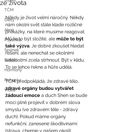
ze života
TČM
Někdy je život velmi náročný. Někdy 
Diety
nám okolní svět stále klade rozličné 
Akné
překážky, na které musíme reagovat. 
Může to být složité, ale 
může to být 
Psychika
také výzva
. Je dobré zkoušet hledat 
Spánek
řešení, ale nenechat se okolními 
událostmi zcela strhnout. Být v klidu. 
Bolesti
To se lehce řekne a hůře udělá.
Hormony
Recepty
TČM předpokládá, že zdravé tělo, 
zdravé orgány budou vytvářet 
Videa
žádoucí emoce
 a duch Shen se bude 
moci plně projevit v dobrém slova 
smyslu (ve zdravém těle - zdravý 
duch). Pokud máme orgány 
nefunkční, zanesené škodlivinami 
(strava, chemie v našem okolí), 