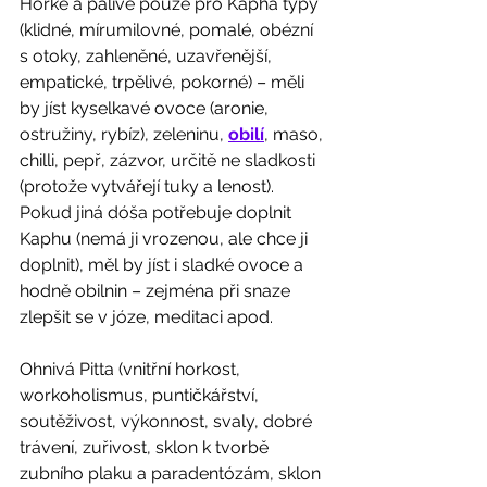
Hořké a pálivé pouze pro Kapha typy 
(klidné, mírumilovné, pomalé, obézní 
s otoky, zahleněné, uzavřenější, 
empatické, trpělivé, pokorné) – měli 
by jíst kyselkavé ovoce (aronie, 
ostružiny, rybíz), zeleninu, 
obilí
, maso, 
chilli, pepř, zázvor, určitě ne sladkosti 
(protože vytvářejí tuky a lenost).
Pokud jiná dóša potřebuje doplnit 
Kaphu (nemá ji vrozenou, ale chce ji 
doplnit), měl by jíst i sladké ovoce a 
hodně obilnin – zejména při snaze 
zlepšit se v józe, meditaci apod.
Ohnivá Pitta (vnitřní horkost, 
workoholismus, puntičkářství, 
soutěživost, výkonnost, svaly, dobré 
trávení, zuřivost, sklon k tvorbě 
zubního plaku a paradentózám, sklon 