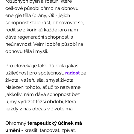
rozličných bylin a rostlin, které 
celkově působí přímo na obnovu 
energie těla (prány, Qi) - jejich 
schopnost stále růst, obnovovat se, 
rodit se z kořínků každé jaro nám 
dává regenerační schopnosti a 
neúnavnost. Velmi dobře působí na 
obnovu těla i mysli.  
Pro člověka je také důležitá jakási 
užitečnost pro společnost, 
radost
 ze 
života, vášeň, síla, smysl života... 
Nalezení tohoto, ať už to nazveme 
jakkoliv, nám dává schopnost bez 
újmy vydržet těžší období, která 
každý z nás občas v životě má.  
Ohromný 
terapeutický účinek má 
umění 
- kreslit, tancovat, zpívat, 