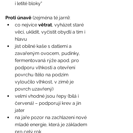
i letité bloky“
Proti únavě
 (zejména té jarní):
co nejvíce 
větrat
, vyházet staré 
věci, uklidit, vyčistit obydlí a tím i 
hlavu
jíst obilné kaše s datlemi a 
zavařeným ovocem, pudinky, 
fermentovaná rýže apod. pro 
podporu vlhkosti a otevření 
povrchu (tělo na podzim 
vyloučilo vlhkost, v zimě je 
povrch uzavřený)
velmi vhodné jsou řepy (bílá i 
červená) – podporují krev a jin 
jater
na jaře pozor na zachlazení nové 
mladé energie, která je základem 
pro celý rok