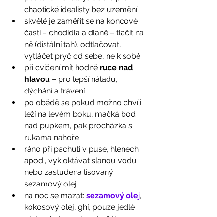
chaotické idealisty bez uzemění
skvělé je zaměřit se na koncové 
části – chodidla a dlaně – tlačit na 
ně (distální tah), odtlačovat, 
vytláčet pryč od sebe, ne k sobě
při cvičení mít hodně 
ruce nad 
hlavou
 – pro lepší náladu, 
dýchání a trávení
po obědě se pokud možno chvíli 
leží na levém boku, mačká bod 
nad pupkem, pak procházka s 
rukama nahoře
ráno při pachuti v puse, hlenech 
apod., vykloktávat slanou vodu 
nebo zastudena lisovaný 
sezamový olej 
na noc se mazat: 
sezamový olej
, 
kokosový olej, ghí, pouze jedlé 