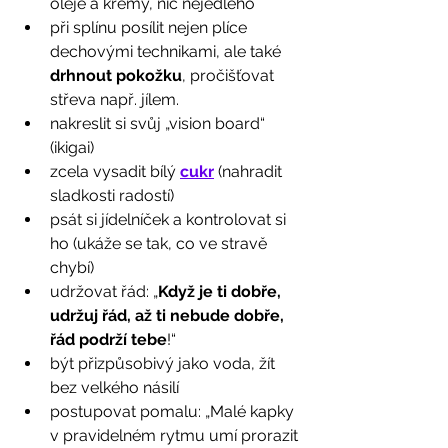
oleje a krémy, nic nejedlého
při splínu posílit nejen plíce 
dechovými technikami, ale také 
drhnout pokožku
, pročišťovat 
střeva např. jílem. 
nakreslit si svůj „vision board“ 
(ikigai)
zcela vysadit bílý 
cukr
 (nahradit 
sladkosti radostí)
psát si jídelníček a kontrolovat si 
ho (ukáže se tak, co ve stravě 
chybí)
udržovat řád: „
Když je ti dobře, 
udržuj řád, až ti nebude dobře, 
řád podrží tebe
!“
být přizpůsobivý jako voda, žít 
bez velkého násilí
postupovat pomalu: „Malé kapky 
v pravidelném rytmu umí prorazit 