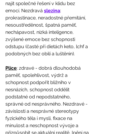
najít společné řešení v klidu bez 
emocí. Nezdravá 
slezina
: 
prokrastinace, neradostné přemítání, 
nesoustředěnost, špatná paměť, 
nechápavost, nízká inteligence, 
zvýšené emoce bez schopnosti 
odstupu (časté při dietách keto, lchf a 
podobných bez obilí a luštěnin).
Plíce
: zdravé - dobrá dlouhodobá 
paměť, spolehlivost, výdrž a 
schopnost podpořit bližního v 
nesnázích, schopnost oddělit 
podstatné od nepodstatného, 
správné od nesprávného. Nezdravé - 
závislosti a nesprávné stereotypy 
fyzického těla i mysli, fixace na 
minulost a neschopnost vývoje a 
přizpůsobit se aktuální realitě, lpění na 