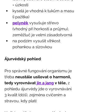
= úzkosti
kyselá je vhodná k tukům a masu 
(i pažitka) 
pelyněk
 vysušuje střevo 
(vhodný při horkosti a průjmu), 
zeměžluč je velmi zásadotvorná
na podzim vysušit vlhkost 
pohankou a slzovkou
Ájurvédský pohled
:
Pro správné fungování organismu je 
třeba 
neustále usilovat o harmonii, 
tedy vyrovnávat 
jin a jang
 v těle,
 z 
pohledu ájurvédy jde o vyrovnávání 
3 kvalit (dóš), zejména cvičením a 
stravou, kdy platí: