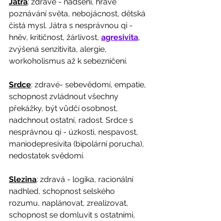
Játra
: zdravé - nadšení, hravé 
poznávání světa, nebojácnost, dětská 
čistá mysl. Játra s nesprávnou qi - 
hněv, kritičnost, žárlivost, 
agresivita
, 
zvýšená senzitivita, alergie, 
workoholismus až k sebezničení.
Srdce
: zdravé- sebevědomí, empatie, 
schopnost zvládnout všechny 
překážky, být vůdčí osobnost, 
nadchnout ostatní, radost. Srdce s 
nesprávnou qi - úzkosti, nespavost, 
maniodepresivita (bipolární porucha), 
nedostatek svědomí.
Slezina
: zdravá - logika, racionální 
nadhled, schopnost selského 
rozumu, naplánovat, zrealizovat, 
schopnost se domluvit s ostatními, 