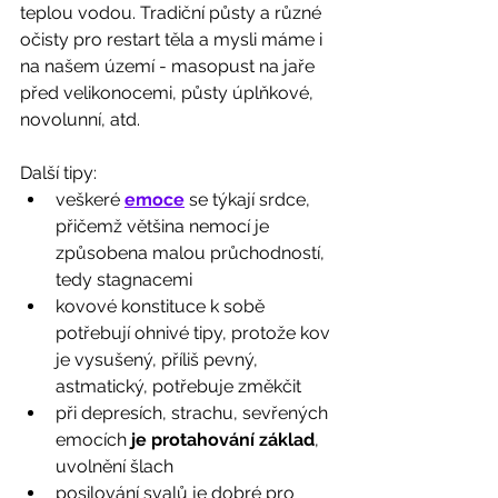
teplou vodou. Tradiční půsty a různé 
očisty pro restart těla a mysli máme i 
na našem území - masopust na jaře 
před velikonocemi, půsty úplňkové, 
novolunní, atd.
Další tipy:
veškeré 
emoce
 se týkají srdce, 
přičemž většina nemocí je 
způsobena malou průchodností, 
tedy stagnacemi
kovové konstituce k sobě 
potřebují ohnivé tipy, protože kov 
je vysušený, příliš pevný, 
astmatický, potřebuje změkčit
při depresích, strachu, sevřených 
emocích 
je protahování základ
, 
uvolnění šlach
posilování svalů je dobré pro 