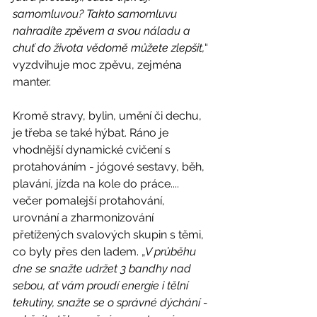
samomluvou? Takto samomluvu 
nahradíte zpěvem a svou náladu a 
chuť do života vědomě můžete zlepšit,
“ 
vyzdvihuje moc zpěvu, zejména 
manter.
Kromě stravy, bylin, umění či dechu, 
je třeba se také hýbat. Ráno je 
vhodnější dynamické cvičení s 
protahováním - jógové sestavy, běh, 
plavání, jízda na kole do práce.... 
večer pomalejší protahování, 
urovnání a zharmonizování 
přetížených svalových skupin s těmi, 
co byly přes den ladem. „
V průběhu 
dne se snažte udržet 3 bandhy nad 
sebou, ať vám proudí energie i tělní 
tekutiny, snažte se o správné dýchání - 