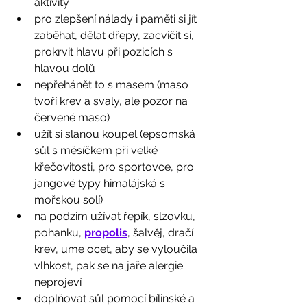
aktivity
pro zlepšení nálady i paměti si jít 
zaběhat, dělat dřepy, zacvičit si, 
prokrvit hlavu při pozicích s 
hlavou dolů
nepřehánět to s masem (maso 
tvoří krev a svaly, ale pozor na 
červené maso) 
užít si slanou koupel (epsomská 
sůl s měsíčkem při velké 
křečovitosti, pro sportovce, pro 
jangové typy himalájská s 
mořskou solí)
na podzim užívat řepík, slzovku, 
pohanku, 
propolis
, šalvěj, dračí 
krev, ume ocet, aby se vyloučila 
vlhkost, pak se na jaře alergie 
neprojeví
doplňovat sůl pomocí bílinské a 