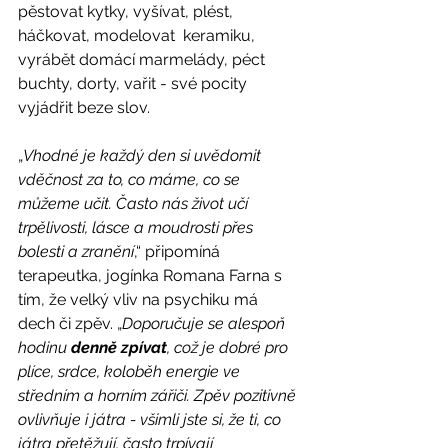
pěstovat kytky, vyšívat, plést, 
háčkovat, modelovat  keramiku, 
vyrábět domácí marmelády, péct 
buchty, dorty, vařit - své pocity 
vyjádřit beze slov.
„
Vhodné je každý den si uvědomit 
vděčnost za to, co máme, co se 
můžeme učit. Často nás život učí 
trpělivosti, lásce a moudrosti přes 
bolesti a zranění
,“ připomíná 
terapeutka, jogínka Romana Farna s 
tím, že velký vliv na psychiku má 
dech či zpěv. „
Doporučuje se alespoň 
hodinu 
denně zpívat
, což je dobré pro 
plíce, srdce, koloběh energie ve 
středním a horním zářiči. Zpěv pozitivně 
ovlivňuje i játra - všimli jste si, že ti, co 
játra přetěžují, často trpívají 