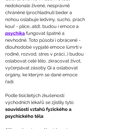
nedokonale živené, nesprávně 
chráněné (prochladnutí beder a 
nohou oslabuje ledviny, sucho, prach 
kouř - plíce...atd), budou i emoce a 
psychika
 fungovat špatně a 
nevhodně. Toto působí i obráceně - 
dlouhodobé vypjaté emoce (úmrtí v 
rodině, rozvod, stres v práci...) budou 
oslabovat celé tělo, zkracovat život, 
vyčerpávat zásoby Qi a oslabovat 
orgány, ke kterým se dané emoce 
řadí.
Podle tisíciletých zkušeností 
východních lékařů se zjistily tyto
souvislosti vztahů fyzického a 
psychického těla
: